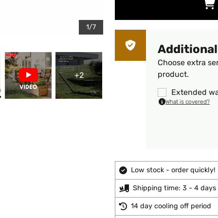
1/7
Additional
Choose extra ser
product.
+2
Extended wa
What is covered?
Low stock - order quickly!
Shipping time: 3 - 4 days
14 day cooling off period