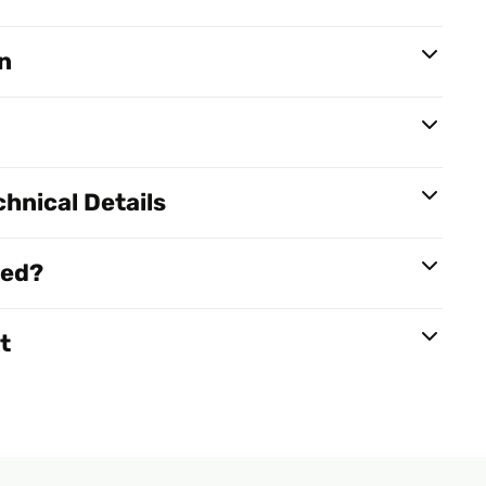
n
hnical Details
red?
t