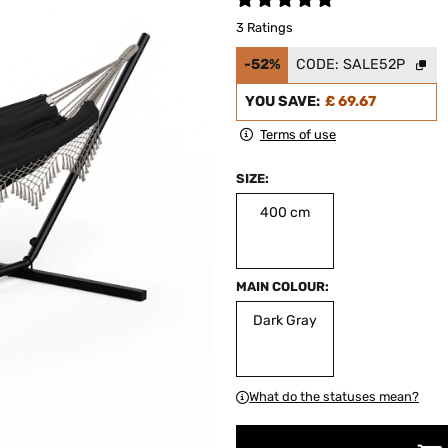
3 Ratings
-52%
CODE:
SALE52P
YOU SAVE:
£ 69.67
Terms of use
SIZE:
400 cm
MAIN COLOUR:
Dark Gray
What do the statuses mean?