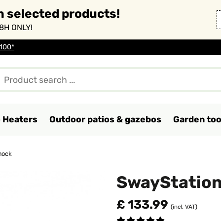
n selected products!
8H ONLY!
 100*
o Heaters
Outdoor patios & gazebos
Garden too
mock
SwayStatio
£ 133.99
(incl. VAT)