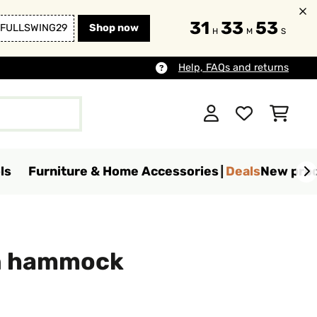
31
33
51
FULLSWING29
Shop now
H
M
S
Help, FAQs and returns
ls
Furniture & Home Accessories
Deals
New pro
n hammock