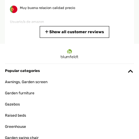
Muy buena relacion calidad precio
Usuario/a de amazon
Translate
Show all customer reviews
VERIFIED REVIEW
24/10/2023
bonne qualité apres des galere de livreur , il semble que le fil sois
tres court (hauteur du poteau )
Popular categories
Utilisateur d'Amazon
Awnings, Garden screen
Translate
Garden furniture
Gazebos
VERIFIED REVIEW
08/01/2023
Raised beds
Calienta si está cerca. Fácil de montar.
Greenhouse
Usuario/a de amazon
Garden swing chair