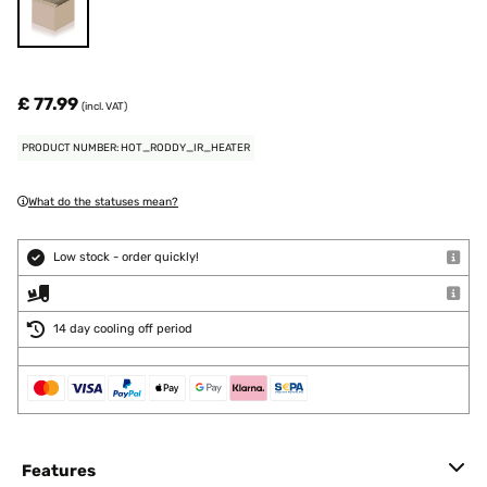
£ 77.99
(incl. VAT)
PRODUCT NUMBER: HOT_RODDY_IR_HEATER
What do the statuses mean?
Low stock - order quickly!
14 day cooling off period
Features