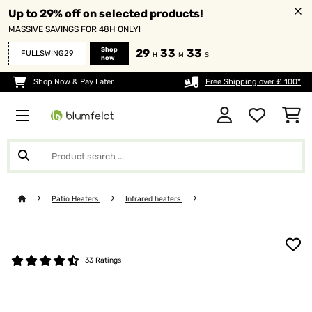
Up to 29% off on selected products!
MASSIVE SAVINGS FOR 48H ONLY!
Shop
29
33
33
FULLSWING29
H
M
S
now
Shop Now & Pay Later
Free Shipping over £ 100*
Patio Heaters
Infrared heaters
33 Ratings