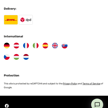
VERIFIED REVIEW
04/12/2022
Delivery:
Produit nickel. Exactement comme la photo. Chauffe bien. Et le
support et lourd pas de risque qu'il tombe. Merci au maximum.
Utilisateur d'Amazon
Translate
International
VERIFIED REVIEW
10/11/2022
Très bon produit, facile à monter et il marche super bien. Je l'utilise
à l'intérieur et j'en ai acheté un autre pour l'extérieur. Ils chauffent
parfaitement et le fait de pouvoir régler la puissance c'est super Il
peut chauffer des pièces de grandes dimensions sans problème.
Protection
Utilisateur d'Amazon
This site is protected by reCAPTCHA and subject to the
Privacy Policy
and
Terms of Service
of
Translate
Google.
VERIFIED REVIEW
09/11/2022