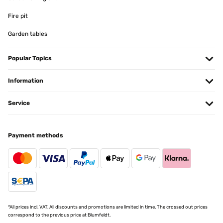
Translate
Fire pit
Garden tables
VERIFIED REVIEW
30/12/2022
Popular Topics
Llevamos poco tiempo pero parece que bastante bien, podría
ponerse más bajo de manera más cómoda pero desprende
bastante calor
Information
Usuario/a de amazon
Service
Translate
Payment methods
VERIFIED REVIEW
05/12/2022
Bien
Utilisateur d'Amazon
Translate
*All prices incl. VAT. All discounts and promotions are limited in time. The crossed out prices
correspond to the previous price at Blumfeldt.