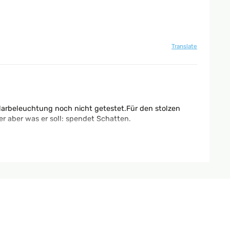
Translate
larbeleuchtung noch nicht getestet.Für den stolzen
r aber was er soll: spendet Schatten.
Translate
avec ce parasol en début de nuit il s'éclaire et je