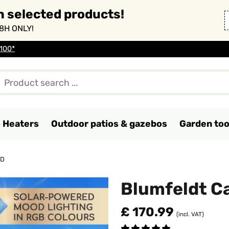
n selected products!
8H ONLY!
 100*
o Heaters
Outdoor patios & gazebos
Garden too
ED
Blumfeldt Ca
£ 170.99
(incl. VAT)