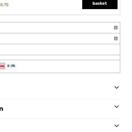
basket
65.70
n