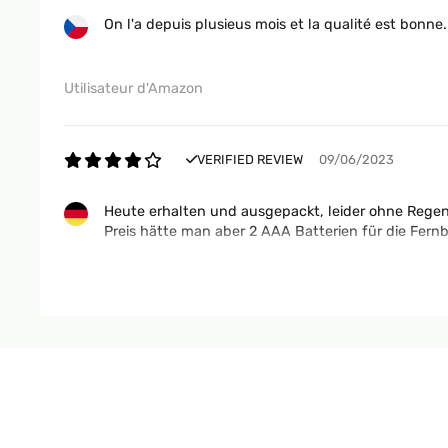
On l'a depuis plusieus mois et la qualité est bonne
Utilisateur d'Amazon
VERIFIED REVIEW
09/06/2023
Heute erhalten und ausgepackt, leider ohne Regen
Preis hätte man aber 2 AAA Batterien für die Fern
Amazon-Benutzer
VERIFIED REVIEW
02/06/2023
Je suis entièrement satisfait de mon achat avec ce 
trouve cela hyper pratique et très convivial