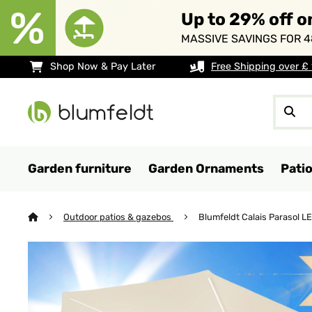
Up to 29% off o
MASSIVE SAVINGS FOR 4
Shop Now & Pay Later
Free Shipping over £
Garden furniture
Garden Ornaments
Pati
Outdoor patios & gazebos
Blumfeldt Calais Parasol L