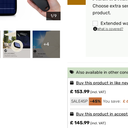
Choose extra ser
product.
1/9
Extended wa
What is covered?
+4
Also available in other con
Buy this product in like ne
£ 153.99
(incl. VAT)
SALE45P
-45%
You save:
£ 
Buy this product in accept
£ 145.99
(incl. VAT)