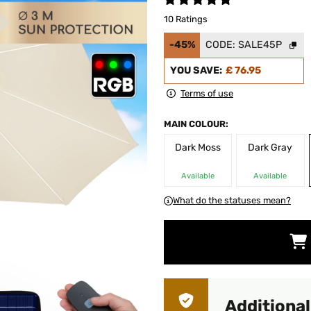
10 Ratings
-45%
CODE:
SALE45P
YOU SAVE:
£ 76.95
Terms of use
MAIN COLOUR:
Dark Moss
Dark Gray
Available
Available
What do the statuses mean?
Additional