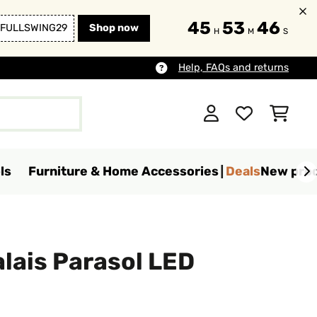
45
53
45
FULLSWING29
Shop now
H
M
S
Help, FAQs and returns
ls
Furniture & Home Accessories
Deals
New pro
lais Parasol LED