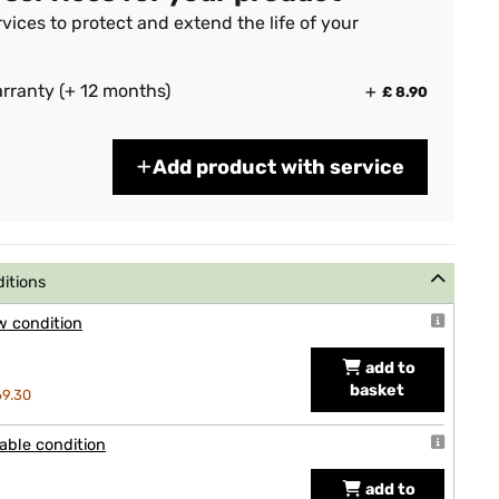
vices to protect and extend the life of your
rranty (+ 12 months)
£ 8.90
Add product with service
ditions
w condition
add to
basket
69.30
able condition
add to