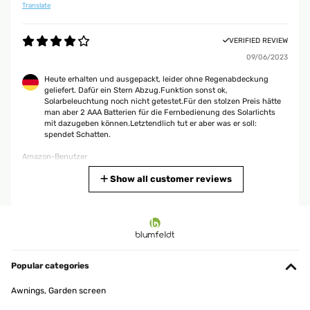
Translate
VERIFIED REVIEW
09/06/2023
Heute erhalten und ausgepackt, leider ohne Regenabdeckung
geliefert. Dafür ein Stern Abzug.Funktion sonst ok,
Solarbeleuchtung noch nicht getestet.Für den stolzen Preis hätte
man aber 2 AAA Batterien für die Fernbedienung des Solarlichts
mit dazugeben können.Letztendlich tut er aber was er soll:
spendet Schatten.
Amazon-Benutzer
Translate
Show all customer reviews
VERIFIED REVIEW
02/06/2023
Je suis entièrement satisfait de mon achat avec ce parasol hyper
pratique et de très bonne qualité en plus l'avantage avec ce parasol
Popular categories
en début de nuit il s'éclaire et je trouve cela hyper pratique et très
convivial
Awnings, Garden screen
Utilisateur d'Amazon