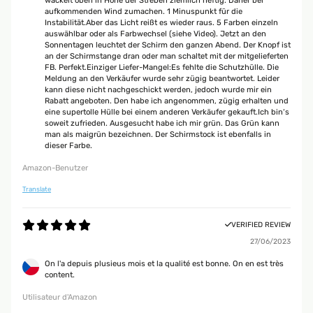
wackelt oben in Höhe der Streben ziemlich heftig. Daher bei
aufkommenden Wind zumachen. 1 Minuspunkt für die
Instabilität.Aber das Licht reißt es wieder raus. 5 Farben einzeln
auswählbar oder als Farbwechsel (siehe Video). Jetzt an den
Sonnentagen leuchtet der Schirm den ganzen Abend. Der Knopf ist
an der Schirmstange dran oder man schaltet mit der mitgelieferten
FB. Perfekt.Einziger Liefer-Mangel:Es fehlte die Schutzhülle. Die
Meldung an den Verkäufer wurde sehr zügig beantwortet. Leider
kann diese nicht nachgeschickt werden, jedoch wurde mir ein
Rabatt angeboten. Den habe ich angenommen, zügig erhalten und
eine supertolle Hülle bei einem anderen Verkäufer gekauft.Ich bin‘s
soweit zufrieden. Ausgesucht habe ich mir grün. Das Grün kann
man als maigrün bezeichnen. Der Schirmstock ist ebenfalls in
dieser Farbe.
Amazon-Benutzer
Translate
VERIFIED REVIEW
27/06/2023
On l'a depuis plusieus mois et la qualité est bonne. On en est très
content.
Utilisateur d'Amazon