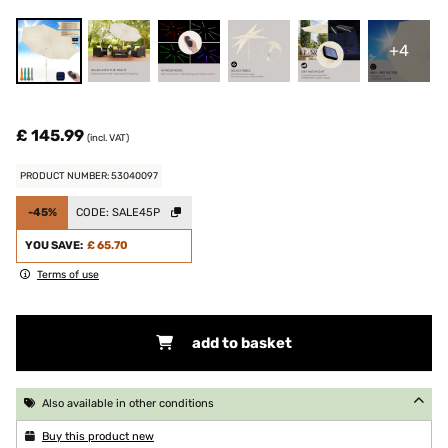
+4
£ 145.99
(incl. VAT)
PRODUCT NUMBER: 53040097
-45%
CODE:
SALE45P
YOU SAVE:
£ 65.70
Terms of use
add to basket
Also available in other conditions
Buy this product new