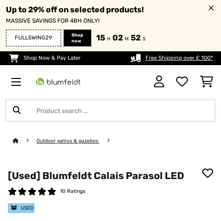
Up to 29% off on selected products!
MASSIVE SAVINGS FOR 48H ONLY!
Shop
15
02
52
FULLSWING29
H
M
S
now
Shop Now & Pay Later
Free Shipping over £ 100*
Outdoor patios & gazebos
[Used] Blumfeldt Calais Parasol LED
10 Ratings
USED