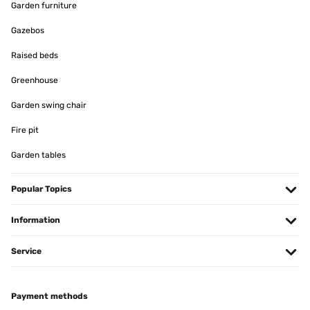
Garden furniture
Translate
Gazebos
VERIFIED REVIEW
Raised beds
01/06/2023
Greenhouse
L’ombrellone è bellissimo e molto scenografico quando si
accendono le luci. Prodotto veramente bello e funzionale e
Garden swing chair
sopratutto leggero e facile da assemblare. è resistente e le luci
vanno bene anche per mangiare al buio dove non arriva
Fire pit
l’illuminazione di casa. Io l’ho messo in terrazzo dove in estate
batte il sole dalle 10 al tramonto, e devo dirvi che il pannello viene
Garden tables
alimentato alla grande inoltre ha diverse inclinazioni e questo mi
permette di sfruttare l’ombra il più possibile. non ho acquistato la
base in quanto è stato posizionato al centro del tavolo ma ho visto
Popular Topics
che volendo si può comprare a parte. L’ombrellone ha anche un
telecomando che serve per poter cambiare il colore delle luci.
Information
Utente Amazon
Translate
Service
VERIFIED REVIEW
Payment methods
29/05/2023