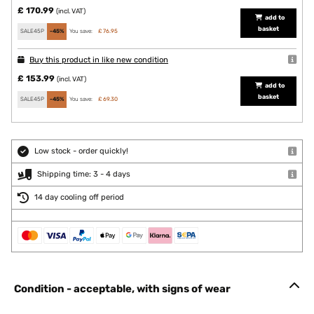
£ 170.99
(incl. VAT)
add to
basket
SALE45P
-45%
You save:
£ 76.95
Buy this product in like new condition
£ 153.99
(incl. VAT)
add to
basket
SALE45P
-45%
You save:
£ 69.30
Low stock - order quickly!
Shipping time: 3 - 4 days
14 day cooling off period
Condition - acceptable, with signs of wear