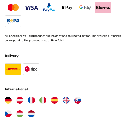
La sombrilla con luces nocturnas cambia las reglas del juego para
cualquiera que busque el refugio perfecto al aire libre. Con su
amplia capota, esta sombrilla de jardín proporciona una protección
solar excepcional durante el día. Pero lo que realmente lo distingue
es su encantadora transformación nocturna.Alimentadas por
paneles solares, las luces LED en la parte superior y en el interior
de la sombrilla se cargan durante el día, lo que le permite disfrutar
*All prices incl. VAT. All discounts and promotions are limited in time. The crossed out prices
de su abrazo luminoso una vez que desciende el crepúsculo.Puede
correspond to the previous price at Blumfeldt.
modificar sin esfuerzo el ángulo y la altura de su posición, lo que
garantiza una protección solar óptima sin importar el baile en
constante cambio del sol en el cielo.
Delivery:
Usuario/a de amazon
Translate
VERIFIED REVIEW
International
21/05/2023
Der Sonnenschirm mit LED-Beleuchtung und Solarfunktion ist
fantastisch! Die LED-Beleuchtung schafft eine wunderschöne
Atmosphäre und wird durch Solarenergie betrieben. Der Schirm
bietet ausgezeichneten UV-Schutz, ist einfach aufzubauen und
robust. Er ist zudem stilvoll und umweltfreundlich. Absolut
empfehlenswert!