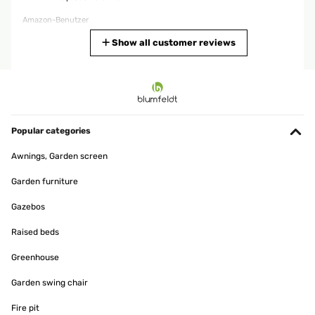
Amazon-Benutzer
Translate
Show all customer reviews
VERIFIED REVIEW
19/08/2023
Sieht klasse aus und man kann richt gutes Stockbrot machen. Es
ist super, dass ein Grillrost dabei ist. Die Holzabdeckung ist zudem
Popular categories
sehr praktisch so kann die Feuerschale auch als Beistelltisch
genutzt werden
Awnings, Garden screen
Amazon-Benutzer
Garden furniture
Translate
Gazebos
VERIFIED REVIEW
Raised beds
30/05/2023
Greenhouse
Wir lieben es am Lagerfeuer zu sitzen , aber auch gerne mit
Freunden zu grillen.Daher haben wir uns entschieden, eine
Garden swing chair
Feuerschale zu kaufen, die mehr kann.Grillen mit dem Rost oder
aber auch ein Lagerfeuer und mit Spießen Würstchen zu grillen.Wir
Fire pit
haben im Rasen extra eine Grillfläche mit Pflastersteinen