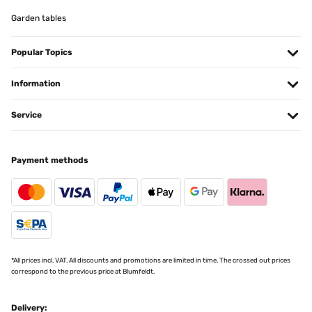
angelegt,wo die Feuerstelle dauerhaft stehen bleiben kann.Die
Garden tables
Feuerschale ist aus einem robusten Stahl gefertigt und steht sehr
gut .Im Inneren befindet sich ein Korb wo man das Brennholz
schön reinstapeln kann.Für Kohlen würde ich diese nicht
Popular Topics
empfehlen, da diese durchfallen würden.Mit ihrem modernen und
dennoch schlichtem Design kann diese noch viel mehr, als nur als
Feuerschale verwendet zu werden.Mit dabei ist auch eine
Information
Holzplatte, die genau auf die Feuerschale passt.Somit wird er
gerne auch als Tisch verwendet, wenn ich auf meinem Liegestuhl
bin.Hier kann ich dann Getränke, Zeitschriften ect. abstellen.Ein
Service
tolles, funktionelles Teil auf das wir nicht mehr verzichten
möchten.
Amazon-Benutzer
Payment methods
Translate
*All prices incl. VAT. All discounts and promotions are limited in time. The crossed out prices
correspond to the previous price at Blumfeldt.
Delivery: