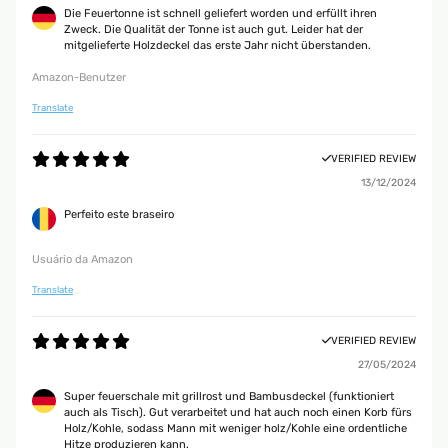
Die Feuertonne ist schnell geliefert worden und erfüllt ihren
Zweck. Die Qualität der Tonne ist auch gut. Leider hat der
mitgelieferte Holzdeckel das erste Jahr nicht überstanden.
Amazon-Benutzer
Translate
VERIFIED REVIEW
13/12/2024
Perfeito este braseiro
Usuário da Amazon
Translate
VERIFIED REVIEW
27/05/2024
Super feuerschale mit grillrost und Bambusdeckel (funktioniert
auch als Tisch). Gut verarbeitet und hat auch noch einen Korb fürs
Holz/Kohle, sodass Mann mit weniger holz/Kohle eine ordentliche
Hitze produzieren kann.