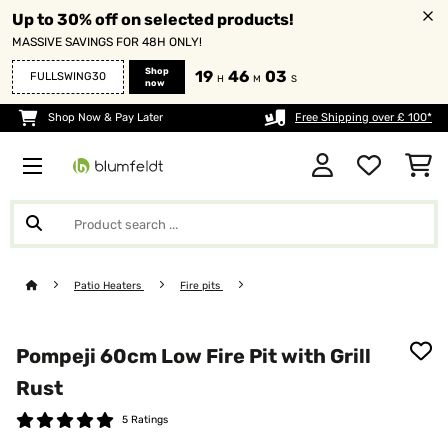
Up to 30% off on selected products!
MASSIVE SAVINGS FOR 48H ONLY!
Shop
19
46
02
FULLSWING30
H
M
S
now
Shop Now & Pay Later
Free Shipping over £ 100*
Patio Heaters
Fire pits
Pompeji 60cm Low Fire Pit with Grill
Rust
5 Ratings