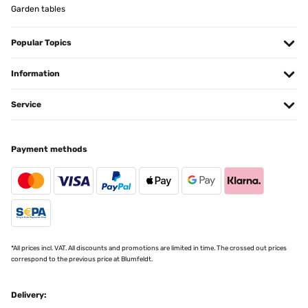
Garden tables
VERIFIED REVIEW
06/08/2020
Popular Topics
Top Top
Information
Amazon-Benutzer
Translate
Service
VERIFIED REVIEW
Payment methods
19/07/2020
Easy to fit and fix Good to cover a compact patio-grill
Amazon-Benutzer
Translate
*All prices incl. VAT. All discounts and promotions are limited in time. The crossed out prices
correspond to the previous price at Blumfeldt.
VERIFIED REVIEW
15/07/2020
Delivery:
Alles gut, geliefert wie beschrieben Sehr guter Überzug