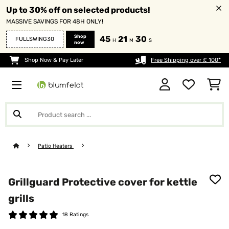
Up to 30% off on selected products!
MASSIVE SAVINGS FOR 48H ONLY!
Shop
45
21
30
FULLSWING30
H
M
S
now
Shop Now & Pay Later
Free Shipping over £ 100*
Patio Heaters
Grillguard Protective cover for kettle
grills
18 Ratings