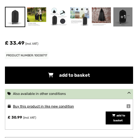
+1
£ 33.49
(incl. VAT)
PRODUCT NUMBER: 10038717
add to basket
Also available in other conditions
Buy this product in like new condition
add to
£ 30.99
(incl. VAT)
basket