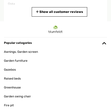
Ciska
Translate
Show all customer reviews
VERIFIED REVIEW
12/05/2023
Protéger mon support de séchage de linge rond en inox, produit
nickel et de qualité
Popular categories
Utilisateur d'Amazon
Awnings, Garden screen
Translate
Garden furniture
Gazebos
VERIFIED REVIEW
04/10/2020
Raised beds
Tolle Qualität Sehr gute Qualität sehr guter Service.
Greenhouse
Amazon-Benutzer
Garden swing chair
Translate
Fire pit