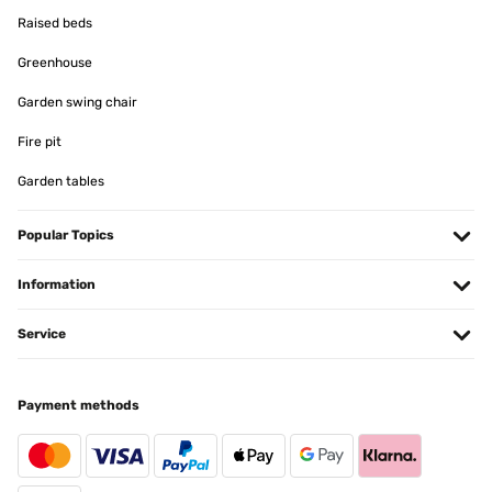
14/11/2024
Raised beds
produit conforme a la description
Greenhouse
Utilisateur d'Amazon
Garden swing chair
Translate
Fire pit
Garden tables
VERIFIED REVIEW
12/11/2024
Popular Topics
Rasche zuverlässige Zustellung, Der. Verwendungszweck wird das
Abdecken von Gartenmobel sein. Wie die Pläne de Winterzeit
ubersteht wird sich zeigen Der erste Eindruck der Plane überrascht
Information
mich zum positiven Ein * Abzug wg nicht einhalten des
Ablageplatz, wie schon öfter wird die Lieferung, für jeden
zugänglich, aufs Postkastl und nicht wie gewünscht vor die
Service
Wohnungtur abgelegt.
Amazon-Benutzer
Payment methods
Translate
VERIFIED REVIEW