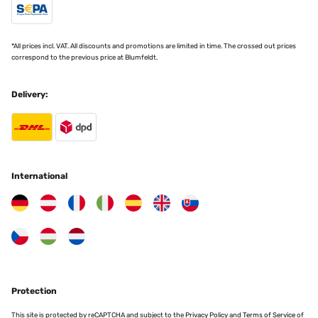
12/11/2024
bien
*All prices incl. VAT. All discounts and promotions are limited in time. The crossed out prices
correspond to the previous price at Blumfeldt.
Utilisateur d'Amazon
Translate
Delivery:
VERIFIED REVIEW
10/11/2024
Idéale pour protéger les bûches pour ma cheminée et les attaches
m’ont permis de bien la caler pour éviter qu’elle ne s’envole.
International
Utilisateur d'Amazon
Translate
VERIFIED REVIEW
28/09/2024
belle qualité. paraît assez solide et devrait durée dans le temps.
Protection
This site is protected by reCAPTCHA and subject to the
Privacy Policy
and
Terms of Service
of