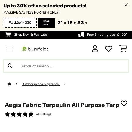
Up to 30% off on selected products!
MASSIVE SAVINGS FOR 48H ONLY!
Shop
21
18
32
FULLSWING30
H
M
S
now
Shop Now & Pay Later
Free Shipping over £ 100*
Outdoor patios & gazebos
Aegis Fabric Tarpaulin All Purpose Tarp
64 Ratings