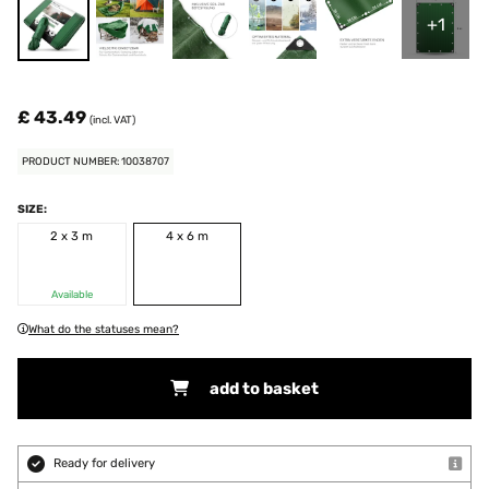
+1
£ 43.49
(incl. VAT)
PRODUCT NUMBER: 10038707
SIZE:
2 x 3 m
4 x 6 m
Available
What do the statuses mean?
add to basket
Ready for delivery