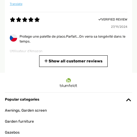
Translate
VERIFIED REVIEW
27/11/2024
Protege une palette de placo.Parfait...On verra sa longévité dans le
temps.
Utilisateur d'Amazon
Translate
Show all customer reviews
VERIFIED REVIEW
19/11/2024
Produit correspondant à la description. Épaisse , a priori solide
Popular categories
Utilisateur d'Amazon
Awnings, Garden screen
Translate
Garden furniture
VERIFIED REVIEW
Gazebos