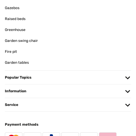
Gazebos
VERIFIED REVIEW
Raised beds
29/11/2023
Greenhouse
Ein wunderschöner Spiegel, ganz so, wie auf den Bildern
ersichtlich. Er bringt ein wenig Glamour in den Raum, ohne dabei
aufdringlich zu wirken. Wir sind ganz begeistert.Begeistert waren
Garden swing chair
wir ebenfalls vom Kundenservice des Verkäufers. Die erste
Lieferung kam leider vollkommen zersplittert an. Der Schaden war
Fire pit
ziemlich eindeutig bei der Anlieferung entstanden. Wir haben uns
daher per Mail mit dem Verkäufer in Verbindung gesetzt und den
Garden tables
Fall geschildert. Innerhalb von nur zwei Tagen erhielten wir einen
neuen Spiegel, diesmal ohne jeden Makel. Vielen Dank dafür.
Popular Topics
Amazon-Benutzer
Translate
Information
VERIFIED REVIEW
Service
30/07/2023
Un poco más pequeño,pero no había medidas más grande pero en
Payment methods
el lugar que lo pongas lo único que vas a ver es elegancia
Usuario/a de amazon