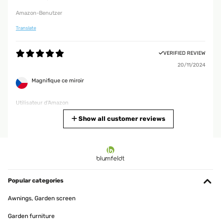
Amazon-Benutzer
Translate
VERIFIED REVIEW
20/11/2024
Magnifique ce miroir
Utilisateur d'Amazon
Translate
Show all customer reviews
VERIFIED REVIEW
16/06/2024
So ein wunderschöner Spiegel.Verpackung war sehr gut und der
Spiegel ist in einem perfektem Zustand angekommen.Ein echtes
Popular categories
Highlight in meinem Flur.Würde ich jederzeit wieder kaufen.
Awnings, Garden screen
Amazon-Benutzer
Garden furniture
Translate