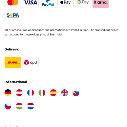
Translate
VERIFIED REVIEW
27/01/2023
*All prices incl. VAT. All discounts and promotions are limited in time. The crossed out prices
correspond to the previous price at Blumfeldt.
empty
Delivery:
Utilisateur d'Amazon
Translate
VERIFIED REVIEW
01/03/2022
International
Really great quality item, very pleased
Amazon-Benutzer
Translate
VERIFIED REVIEW