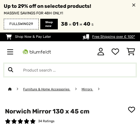
Up to 29% off on selected products!
MASSIVE SAVINGS FOR 48H ONLY!
Shop
38
01
38
FULLSWING29
H
M
S
now
Shop Now & Pay Later
Free Shipping over £ 100*
Furniture & Home Accessories
Mirrors
Norwich Mirror 130 x 45 cm
34 Ratings