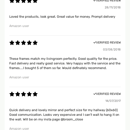
VERIFIED REVIEW
28/11/2018
Loved the products, look great. Great value for money. Prompt delivery
Amazon user
VERIFIED REVIEW
03/08/2018
These frames match my livingroom perfectly. Good quality for the price.
Fast delivery and really good service. Very happy with the service and the
frames....I bought 5 of them so far. Would definately recommend.
Amazon user
VERIFIED REVIEW
14/07/2017
Quick delivery and lovely mirror and perfect size for my hallway (60x60)
Good communication. Looks very expensive and I can't wait to hang it on
the wall. Will be on my insta page @broom_close
Amazon user