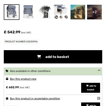
+2
£ 542.99
(incl. VAT)
PRODUCT NUMBER: 52030996
add to basket
Also available in other conditions
Buy this product new
add to
£ 602.99
(incl. VAT)
basket
Buy this product in acceptable condition
add to