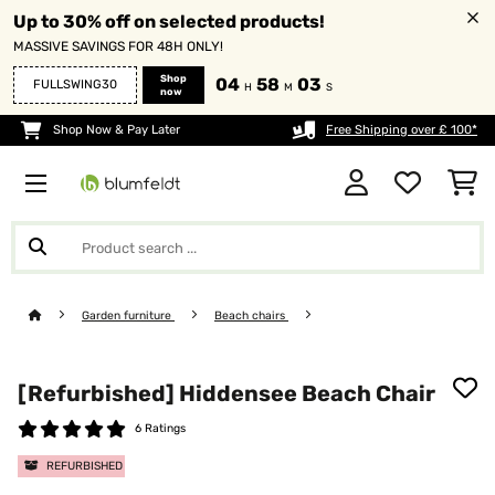
Up to 30% off on selected products!
MASSIVE SAVINGS FOR 48H ONLY!
Shop
04
58
02
FULLSWING30
H
M
S
now
Shop Now & Pay Later
Free Shipping over £ 100*
Garden furniture
Beach chairs
[Refurbished] Hiddensee Beach Chair
6 Ratings
REFURBISHED