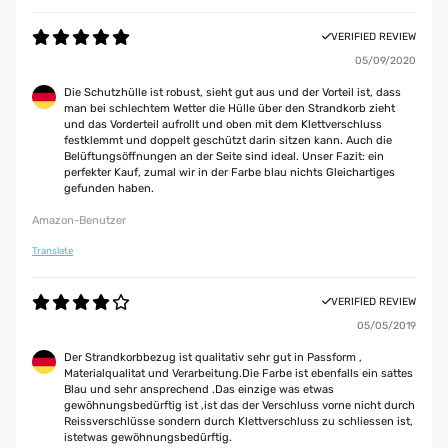
VERIFIED REVIEW
05/09/2020
Die Schutzhülle ist robust, sieht gut aus und der Vorteil ist, dass
man bei schlechtem Wetter die Hülle über den Strandkorb zieht
und das Vorderteil aufrollt und oben mit dem Klettverschluss
festklemmt und doppelt geschützt darin sitzen kann. Auch die
Belüftungsöffnungen an der Seite sind ideal. Unser Fazit: ein
perfekter Kauf, zumal wir in der Farbe blau nichts Gleichartiges
gefunden haben.
Amazon-Benutzer
Translate
VERIFIED REVIEW
05/05/2019
Der Strandkorbbezug ist qualitativ sehr gut in Passform ,
Materialqualitat und Verarbeitung.Die Farbe ist ebenfalls ein sattes
Blau und sehr ansprechend .Das einzige was etwas
gewöhnungsbedürftig ist ,ist das der Verschluss vorne nicht durch
Reissverschlüsse sondern durch Klettverschluss zu schliessen ist,
istetwas gewöhnungsbedürftig.