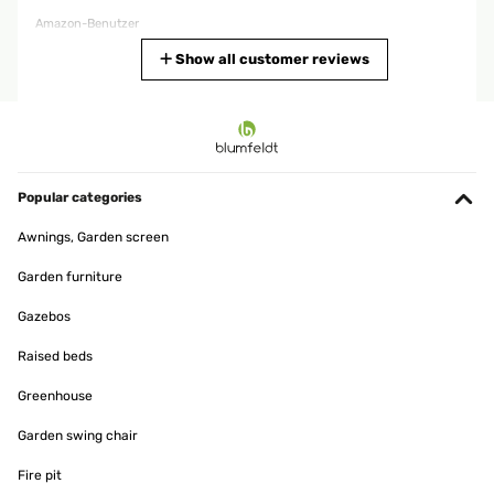
Amazon-Benutzer
Translate
Show all customer reviews
VERIFIED REVIEW
16/05/2018
Der Strandkorb sieht sehr schön aus, original wie die am Meer. Die
Montage ist relativ einfach, braucht aber Zeit und eine zweite
Popular categories
Person. Das Montagezubehör liegt bei, man benötigt nur noch
einen Schraubendreher.Der Strandkorb ist schön bequem und
Awnings, Garden screen
lässt sich in 5 Stufen verstellen, man kann sogar darin liegen. Für
Getränke gibt es zwei kleine Tische zum Ausklappen. Leichte
Garden furniture
Regenschauer und Wind hält er gut ab, und ist ein schöner
Hingucker im Garten.
Gazebos
Amazon-Benutzer
Raised beds
Translate
Greenhouse
Garden swing chair
Fire pit