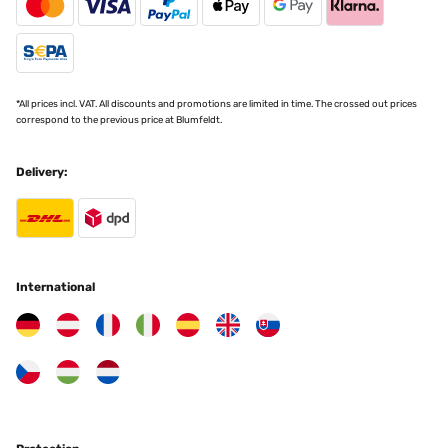
09/09/2022
Wir sind vollkommen zufrieden mit dem Pavillon. Obwohl selbiger
relativ preisgünstig ist und nicht mit den sehr teuren Holzmodellen
mithalten kann, überzeugt die Qualität des Materials dennoch ohne
Einschränkung vollkommen. Die Montage ist dank der kinderleicht
gestalteten Anleitung und der mit Buchstaben markierten Teile
*All prices incl. VAT. All discounts and promotions are limited in time. The crossed out prices
auch sehr simpel. Viel falsch machen kann man beim Aufbau
correspond to the previous price at Blumfeldt.
zumindest nicht. Selbiger ist nämlich auch ohne Hilfe möglich und
im handumdrehen erledigt. Aufgebaut macht der Pavillon dann
auch optisch etwas her. Der grau gehaltene Farbton lässt sich
Delivery:
dabei super in jeden Garten und auf jede Terasse integrieren. Bei
uns steht er seit gut 4Monaten draußen & das egal bei welchen
Wetterbedingungen. Im Winter werde ich die Rezension ggf.
updaten aber bisher macht der Pavillon einen hervorragenden
Eindruck. Kaputt ist noch nichts, kein Riss oder Flugrost am
Gestell. Die Planen für das Dach und die Seiten sind selbst bei
Platzregen beide vollkommen Wasserdicht & das Material absolut
International
Witterungsbeständig. Dank des Spitzdaches sammelt sich auch
kein Regenwasser auf dem Pavillon was das Dach
zusammendrücken könnte. Im Grunde ist hier alles super
durchdacht und auch für den dauerhaft aufgebauten Zustand
ausgelegt. An den Füßen befinden sich dafür auch jeweils 4
Aussparungen um den Pavillon im Boden zu verankern & besser
vor Windböen zu schützen. Sollte sich wirklich gravierend etwas
ändern pass ich das ganze wie erwähnt an bisher gibt's hier eine
klare Kaufempfehlung und dafür auch volle 5.