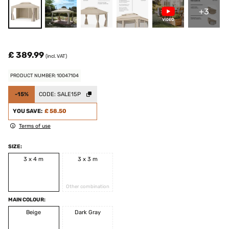
+3
£ 389.99
(incl. VAT)
PRODUCT NUMBER: 10047104
-15%
CODE:
SALE15P
YOU SAVE:
£ 58.50
Terms of use
SIZE:
3 x 4 m
3 x 3 m
Other combination
MAIN COLOUR:
Beige
Dark Gray