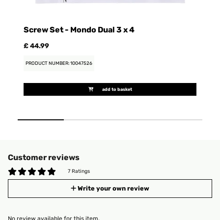
Screw Set - Mondo Dual 3 x 4
M
£ 44.99
£ 
PRODUCT NUMBER: 10047526
PR
add to basket
Customer reviews
7 Ratings
Write your own review
No review available for this item.