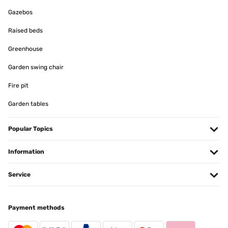
Gazebos
VERIFIED REVIEW
02/06/2024
Raised beds
Sieht nicht nur schön aus sondern hält auch bei Sturm und Regen.
Greenhouse
Das Wasser sammelt sich nicht auf dem Dach und steht sehr
stabil. Klare Kaufempfehlung
Garden swing chair
Amazon-Benutzer
Fire pit
Translate
Garden tables
VERIFIED REVIEW
26/11/2023
Popular Topics
Der Pavillon lässt sich gut auf und abbauen. Ist sehr stabil und
Information
hält auch gut Regen ab. Leider fangen jetzt schon, nach einem
Sommer Verbindungsstellen an zu rosten.
Service
Amazon-Benutzer
Translate
Payment methods
VERIFIED REVIEW