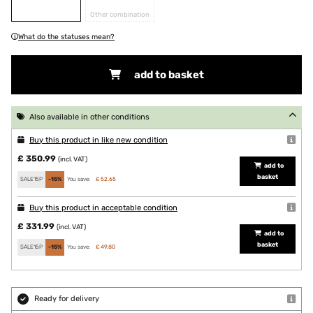
Other combination
What do the statuses mean?
add to basket
Also available in other conditions
Buy this product in like new condition
£ 350.99
(incl. VAT)
add to
basket
SALE15P
-15%
You save:
£ 52.65
Buy this product in acceptable condition
£ 331.99
(incl. VAT)
add to
basket
SALE15P
-15%
You save:
£ 49.80
Ready for delivery