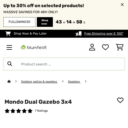
Up to 30% off on selected products!
MASSIVE SAVINGS FOR 48H ONLY!
Shop
43
14
57
FULLSWING30
H
M
S
now
Shop Now & Pay Later
Free Shipping over £ 100*
Outdoor patios & gazebos
Gazebos
Mondo Dual Gazebo 3x4
7 Ratings