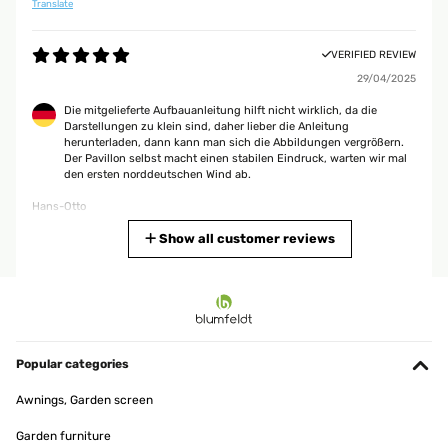
Translate
VERIFIED REVIEW
29/04/2025
Die mitgelieferte Aufbauanleitung hilft nicht wirklich, da die
Darstellungen zu klein sind, daher lieber die Anleitung
herunterladen, dann kann man sich die Abbildungen vergrößern.
Der Pavillon selbst macht einen stabilen Eindruck, warten wir mal
den ersten norddeutschen Wind ab.
Hans-Otto
Translate
Show all customer reviews
VERIFIED REVIEW
22/06/2024
Nur nach zwei Monaten ist das Dach ausgebeicht ,sonst sehr stabil
gute Verarbeitung.
Popular categories
Amazon-Benutzer
Awnings, Garden screen
Translate
Garden furniture