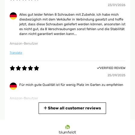
23/01/2026
Alles gut leider fehlen 8 Schrauben mit Zubehör, ich habe mich
diesbezüglich mit dem Verkäufer in Verbindung gesetzt und hoffe
jetzt, dass diese Schrauben geliefert werden können, ansonsten ist
es nicht gut, da 8 Verschraubungen sonst fehlen und die Stabilität
dann nicht garantiert werden kann...
Amazon-Benutzer
Translate
VERIFIED REVIEW
25/09/2025
Für mich gute Qualität ist für wenig Platz im Garten zu empfehlen
Amazon-Benutzer
Translate
Show all customer reviews
VERIFIED REVIEW
26/05/2025