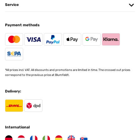
Service
Cet espace de jardin présente des finitions correctes.Le modèle
installé fait 1800x900x600.L'emballage carton correct de
930x665x60 (mm) et peut se porter aisément.Quelques fines
bavures résultant des découpes sont perceptibles, sans danger
Payment methods
particulier en utilisant des gants pour le montage.Placer les
bavures à l'intérieur (coté terre), vers le bas (petit repli tôle en haut,
grand repli en bas) ou neutralisées par l'assemblage (zone contact
entre panneaux).Enlever les films protecteurs bleu avant
l'assemblage pour plus de facilité.L'épaisseur des tôles galvanisées
de 6/10ème conviennent et présentent une durabilité
intéressante.La visserie est de qualité : M6 est une dimension qui
convient parfaitement à cet usage sans risque de rupture au
serrage manuel.J'ai ajouté une tige filetée M6 pour limiter la
*All prices incl. VAT. All discounts and promotions are limited in time. The crossed out prices
déformation au milieu des longueurs des bacs. Cette précaution
correspond to the previous price at Blumfeldt.
n'est pas une obligation, si vous enterrez de 5 cm vos bacs,
l'ensemble bénéficie d'une auto portance correcte.Personnellement,
j'ai rajouté au fond un grillage galvanisé de maille 6,3x6,3 fil 0,6
fixé par la visserie des bacs. Ceci évitera l'accès des rongeurs par le
Delivery:
dessous et facilite l'équerrage au moment de la mise en
place.Procéder à l'assemblage sur une zone dégagée plane de
préférence et non abrasive (caoutchouc ou carton plutôt que
ciment).Compter entre 2 ou 3 heures de montage par bac, suivant
l'organisation et les ajouts apportés.Si vous mettez en place
plusieurs carrés de potager, prévoyez un schéma d'implantation
pour des accès facilités. 50 cm de passage à pied entre 2 bacs et
International
70 cm pour une brouette.Il est préférable de placer la meilleure
terre sur le dessus en laissant 5 cm de bordure visible en haut