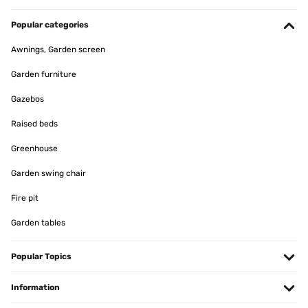
Ein schönes Design und es hat die richtige Höhe.Das zusammen
bauen ist sehr Einfach. Viele Schrauben. Es hätte etwas breiter
Popular categories
sein können
Awnings, Garden screen
Amazon-Benutzer
Garden furniture
Translate
Gazebos
VERIFIED REVIEW
Raised beds
12/04/2025
Greenhouse
Das Hochbeet ist top. Betreffend der zusammensetzung kann ich
nur sagen dass es viele Schrauben sind aber alles einfach zu
handhaben. Ging relatif schnell! Kann ich nur empfehlen. Der
Garden swing chair
einzige negative Punkt, einige Teile hatten Schrammen. Da es aber
ein Hochbeet, was Draussen steht, ist, war das für mich jetzt kein
Fire pit
Problem.
Garden tables
Amazon-Benutzer
Translate
Popular Topics
VERIFIED REVIEW
Information
26/03/2025