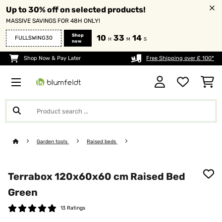
Up to 30% off on selected products!
MASSIVE SAVINGS FOR 48H ONLY!
Shop
10
33
13
FULLSWING30
H
M
S
now
Shop Now & Pay Later
Free Shipping over £ 100*
Garden tools
Raised beds
Terrabox 120x60x60 cm Raised Bed
Green
13 Ratings