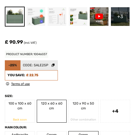
+3
£ 90.99
(incl. VAT)
PRODUCT NUMBER: 10046037
-25%
CODE:
SALE25P
YOU SAVE:
£ 22.75
Terms of use
SIZE:
100 x 100 x 60
120 x 60 x 60
120 x 90 x 50
cm
cm
cm
+4
Back soon
Other combination
MAIN COLOUR:
Anthracite
Cream
Green