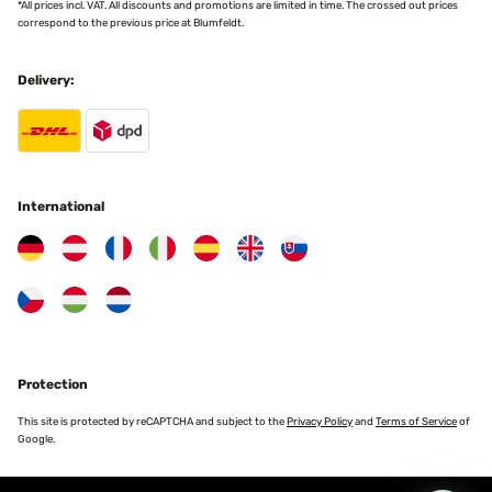
*All prices incl. VAT. All discounts and promotions are limited in time. The crossed out prices
Translate
correspond to the previous price at Blumfeldt.
VERIFIED REVIEW
Delivery:
07/05/2023
Assolutamente soddisfatto di questo acquisto! Presa per montarla
nel mio terrazzo e poter fare una doccia all'esterno di casa, al
ritorno dal mare, senza sporcare con la sabbia dentro di casa. Ero
indeciso tra questo modello e quello con getto dal basso verso
l'alto, ma ho preferito questo più classico a cascata.Semplicissima
International
da montare e basta collegare un normalissimo tubo da giardino da
mezzo pollice. Oltretutto la struttura ad arco è bella da vedere, con
base antiscivolo fatta in WPC, materiale robusto e resistente ai
raggi UV, non è ingombrante e si può trasportare con facilità
all'occorrenza.Ovviamente la temperatura dell'acqua sarà quella di
fuoriuscita dal rubinetto a cui la si collega, ma d'estate una doccia
a con acqua non riscaldata non è un problema anzi, a mio avviso, è
l'ideale: non si spreca energia e si inquina di meno.Spedizione
puntualissima.
Protection
Utente Amazon
Translate
This site is protected by reCAPTCHA and subject to the
Privacy Policy
and
Terms of Service
of
Google.
VERIFIED REVIEW