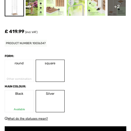
+2
£ 419.99
(incl. VAT)
PRODUCT NUMBER: 10036347
FORM:
round
square
Other combination
MAIN COLOUR:
Black
Silver
Available
What do the statuses mean?