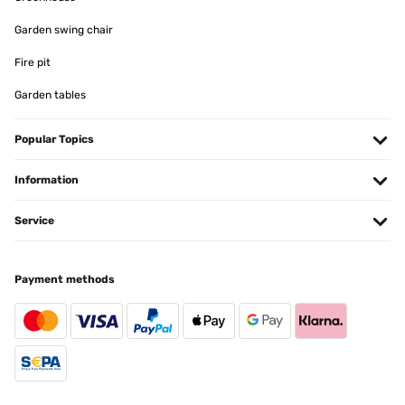
VERIFIED REVIEW
09/07/2023
Garden swing chair
Die Sommer werden immer wärmer und das schreit nach
Fire pit
Abkühlung. Super einfach zusammen zu bauen und Wasserfluss
durch die Brause kommt wie ein schöner Regenfall herunter.
Garden tables
Nutzen die Dusche nicht nur nach dem Poolgang auch mal so um
einfach abzukühlen.Produkt ist sehr hochwertig und zu
empfehlen.Einzig die Lieferung könnte bessser koordiniert sein.
Popular Topics
Amazon-Benutzer
Information
Translate
Service
VERIFIED REVIEW
15/05/2023
Payment methods
Wir haben diese Gartendusche aufgestellt, damit wir uns vor dem
Gang in den Pool abduschen können, damit wir diesen dann nicht
so viel chloren müssen.Das Design finde ich super und passt auch
gut zu unserem restlichen Gartenmobiliar. Der Aufbau ging auch
relativ schnell.Preis- Leistungs-Verhältnis ist hier echt ok. Da die
Dusche tut, was sie soll, habe ich nichts zu beanstanden.
Amazon-Benutzer