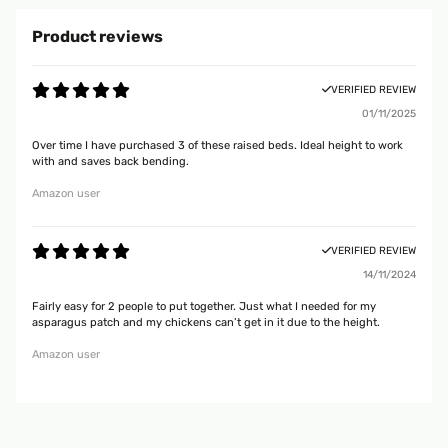
Product reviews
VERIFIED REVIEW
01/11/2025
Over time I have purchased 3 of these raised beds. Ideal height to work
with and saves back bending.
Amazon user
VERIFIED REVIEW
14/11/2024
Fairly easy for 2 people to put together. Just what I needed for my
asparagus patch and my chickens can’t get in it due to the height.
Amazon user