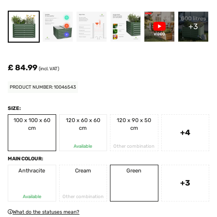
+3
£ 84.99
(incl. VAT)
PRODUCT NUMBER: 10046543
SIZE:
100 x 100 x 60
120 x 60 x 60
120 x 90 x 50
cm
cm
cm
+4
Available
Other combination
MAIN COLOUR:
Anthracite
Cream
Green
+3
Available
Other combination
What do the statuses mean?