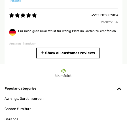
Translate
VERIFIED REVIEW
25/09/2025
Für mich gute Qualität ist für wenig Platz im Garten zu empfehlen
Amazon-Benutzer
Translate
Show all customer reviews
VERIFIED REVIEW
26/05/2025
Ein schönes Design und es hat die richtige Höhe.Das zusammen
bauen ist sehr Einfach. Viele Schrauben. Es hätte etwas breiter
Popular categories
sein können
Awnings, Garden screen
Amazon-Benutzer
Garden furniture
Translate
Gazebos
VERIFIED REVIEW