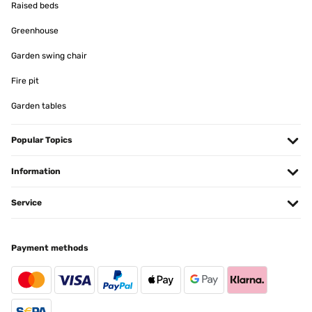
Raised beds
12/04/2025
Greenhouse
Das Hochbeet ist top. Betreffend der zusammensetzung kann ich
nur sagen dass es viele Schrauben sind aber alles einfach zu
handhaben. Ging relatif schnell! Kann ich nur empfehlen. Der
Garden swing chair
einzige negative Punkt, einige Teile hatten Schrammen. Da es aber
ein Hochbeet, was Draussen steht, ist, war das für mich jetzt kein
Fire pit
Problem.
Garden tables
Amazon-Benutzer
Translate
Popular Topics
VERIFIED REVIEW
Information
26/03/2025
Service
Cet espace de jardin présente des finitions correctes.Le modèle
installé fait 1800x900x600.L'emballage carton correct de
930x665x60 (mm) et peut se porter aisément.Quelques fines
bavures résultant des découpes sont perceptibles, sans danger
Payment methods
particulier en utilisant des gants pour le montage.Placer les
bavures à l'intérieur (coté terre), vers le bas (petit repli tôle en haut,
grand repli en bas) ou neutralisées par l'assemblage (zone contact
entre panneaux).Enlever les films protecteurs bleu avant
l'assemblage pour plus de facilité.L'épaisseur des tôles galvanisées
de 6/10ème conviennent et présentent une durabilité