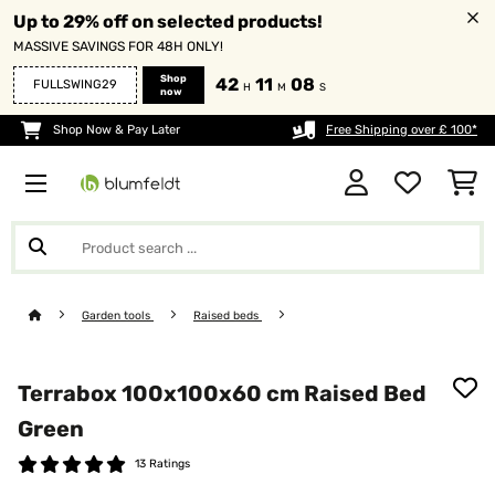
Up to 29% off on selected products!
MASSIVE SAVINGS FOR 48H ONLY!
Shop
42
11
06
FULLSWING29
H
M
S
now
Shop Now & Pay Later
Free Shipping over £ 100*
Garden tools
Raised beds
Terrabox 100x100x60 cm Raised Bed
Green
13 Ratings