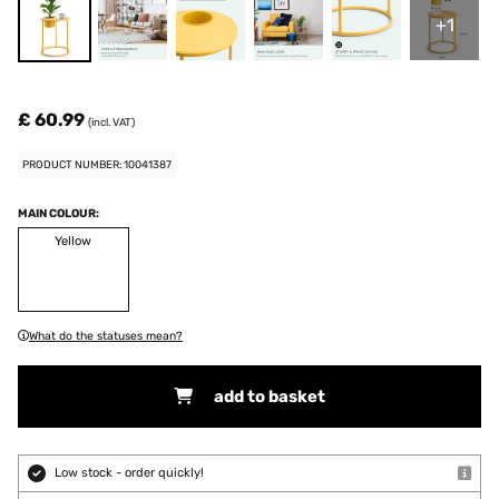
+1
£ 60.99
(incl. VAT)
PRODUCT NUMBER: 10041387
MAIN COLOUR:
Yellow
What do the statuses mean?
add to basket
Low stock - order quickly!