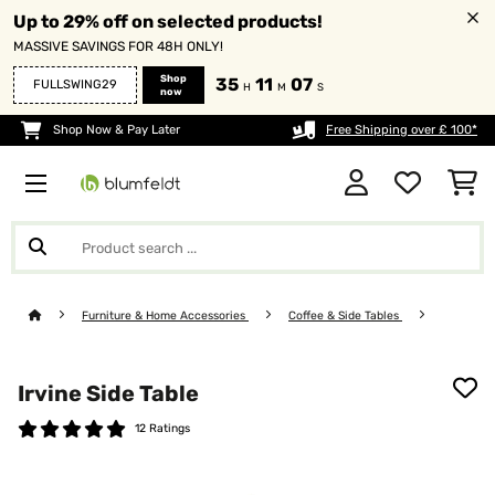
Up to 29% off on selected products!
MASSIVE SAVINGS FOR 48H ONLY!
Shop
35
11
07
FULLSWING29
H
M
S
now
Shop Now & Pay Later
Free Shipping over £ 100*
Furniture & Home Accessories
Coffee & Side Tables
Irvine Side Table
12 Ratings