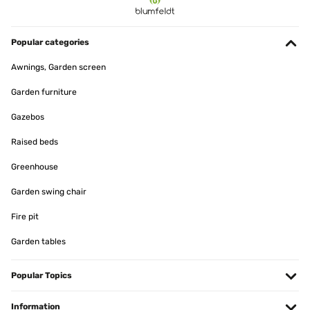
13/04/2023
Consegna rapidissima, oggetto ricevuto in anticipo.L'oggetto è
arrivato con la sua scatola originale della Blumfeldt, con logo in
Popular categories
bella vista e ricca di informazioni; tutti i pezzi per l'assemblaggio
all'interno della scatola, risultano essere imballati bene, e disposti
Awnings, Garden screen
in maniera intelligente; all'interno sono presenti le istruzioni
illustrate, in cinque lingue, molto sintetiche e semplici; più la
Garden furniture
possibilità di scansionare un qr-code per approfondimenti consigli
e altro.Il tavolino è in acciaio, dal facile montaggio, piuttosto solido
Gazebos
ma molto leggero, facile da pulire e da spostare.Design
minimalista, ottima vernice che conferisce al tavolino un
bell'impatto visivo; ottima configurazione come tavolino per spazi
Raised beds
aperti (io personalmente lo uso in giardino e fa un figurone), o come
arredamento per interni, molto versatile.
Greenhouse
Utente Amazon
Garden swing chair
Translate
Fire pit
VERIFIED REVIEW
Garden tables
12/04/2023
Popular Topics
Me ha encantado la mesita, la he comprando pensando en tener un
apoyo en la terraza, pero creo que la dejaré dentro de casa y la
sacaré cuando vaya a tomar el sol afuera.Pega en cualquier rincón
Information