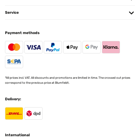
y aunque nunca hubiera pensado en ese color para el salón o una
habitación, anima bastante y da mucha luz.Me ha gustado que los
tornillos simplemente hay que apretarlos (vienen ya colocados
Service
sobre las patas). Montaje en 3 minutos. Sólo una recomendación,
no apretar los tornillos de abajo hasta que no tengas la parte de
arriba bien encajada o te costará introducir bien las patas hasta el
fondo.Pongo una foto junto a un libro para que podáis ver el
Payment methods
tamaño (es más pequeña de lo que pensaba, pero igual de útil para
lo que la quería). El macetero en cambio es grande, en mi caso, le
irá mejor una planta un poco más alta o tiesto más ancho.
Usuario/a de amazon
Translate
*All prices incl. VAT. All discounts and promotions are limited in time. The crossed out prices
VERIFIED REVIEW
correspond to the previous price at Blumfeldt.
09/04/2023
Ich habe mir diesen kleinen Tisch gekauft, um vor meiner
Delivery:
überdachten Haustüre etwas Dekoration hinstellen zu können. Der
Tisch muss nach der Lieferung noch zusammengebaut werden. Es
liegt auch eine bebilderte Anleitung bei. Der Zusammenbau ist
schnell erledigt. Der Tisch hat auch Platz für einen Blumentopf.
Das finde ich sehr praktisch. Der Tisch ist sehr stabil.
Amazon-Benutzer
International