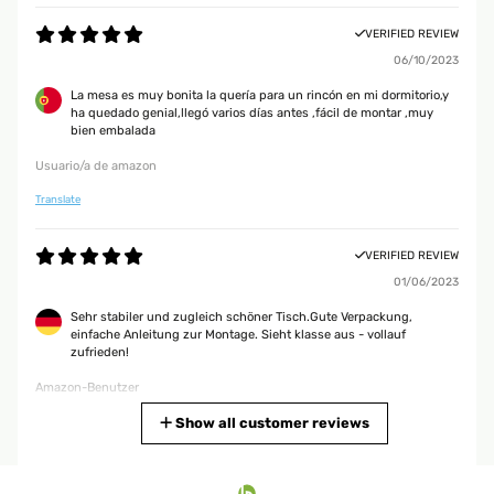
VERIFIED REVIEW
06/10/2023
La mesa es muy bonita la quería para un rincón en mi dormitorio,y
ha quedado genial,llegó varios días antes ,fácil de montar ,muy
bien embalada
Usuario/a de amazon
Translate
VERIFIED REVIEW
01/06/2023
Sehr stabiler und zugleich schöner Tisch.Gute Verpackung,
einfache Anleitung zur Montage. Sieht klasse aus - vollauf
zufrieden!
Amazon-Benutzer
Translate
Show all customer reviews
VERIFIED REVIEW