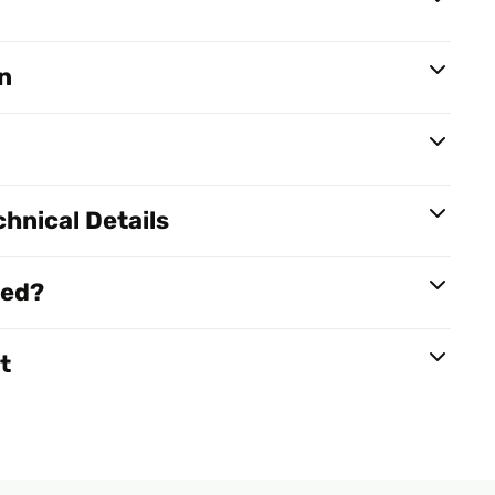
n
hnical Details
red?
t