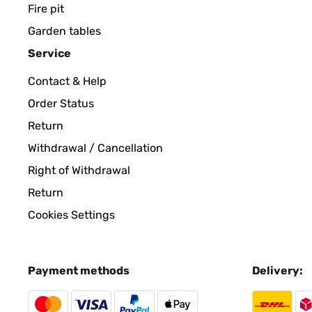
Fire pit
Garden tables
Utilisateur d'Amazon
Service
Contact & Help
VERIFIED REVIEW
30/05/2024
Order Status
Return
Rahmen Gerne wieder
Withdrawal / Cancellation
Right of Withdrawal
Amazon-Benutzer
Return
Cookies Settings
VERIFIED REVIEW
28/05/2024
Good frame, value for money. Would recommend.
Payment methods
Delivery:
Amazon-Benutzer