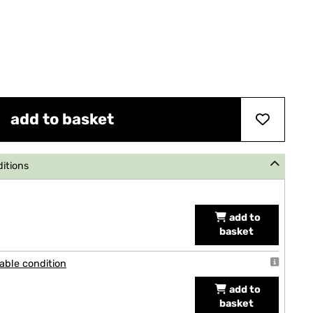
add to basket
ditions
add to
basket
able condition
add to
basket