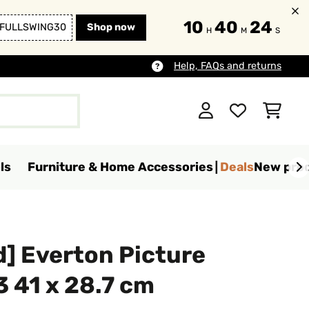
10
40
22
FULLSWING30
Shop now
H
M
S
Help, FAQs and returns
ls
Furniture & Home Accessories
Deals
New pro
] Everton Picture
 41 x 28.7 cm