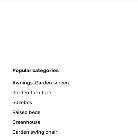
VERIFIED REVIEW
16/01/2025
Ware wie beschrieben einwandfrei verpackt und sch
Amazon-Benutzer
VERIFIED REVIEW
30/12/2024
Popular categories
Der Bilderrahmen entspricht absolut meinen Vorst
Awnings, Garden screen
Garden furniture
Amazon-Benutzer
Gazebos
Raised beds
VERIFIED REVIEW
30/07/2024
Greenhouse
Garden swing chair
Produit conforme à la commande