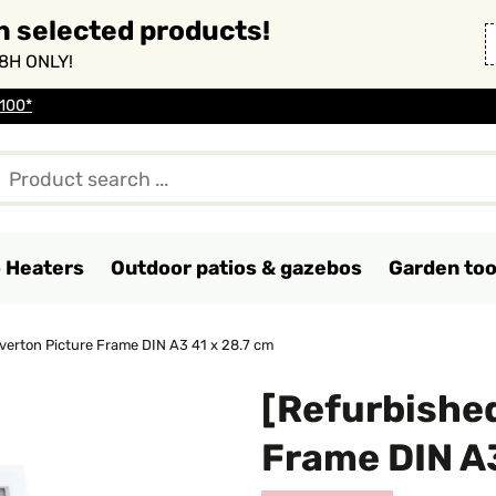
n selected products!
8H ONLY!
 100*
o Heaters
Outdoor patios & gazebos
Garden too
verton Picture Frame DIN A3 41 x 28.7 cm
[Refurbished
Frame DIN A3