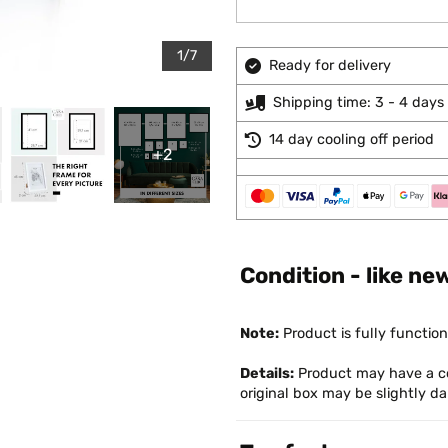
1/7
Ready for delivery
Shipping time: 3 - 4 days
14 day cooling off period
+2
Condition - like ne
Note:
Product is fully function
Details:
Product may have a co
original box may be slightly 