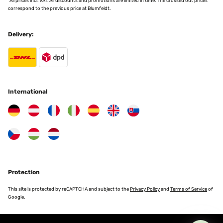
*All prices incl. VAT. All discounts and promotions are limited in time. The crossed out prices
correspond to the previous price at Blumfeldt.
VERIFIED REVIEW
07/03/2024
Delivery:
livraison rapide, très content
Utilisateur d'Amazon
Translate
International
Protection
This site is protected by reCAPTCHA and subject to the
Privacy Policy
and
Terms of Service
of
Google.