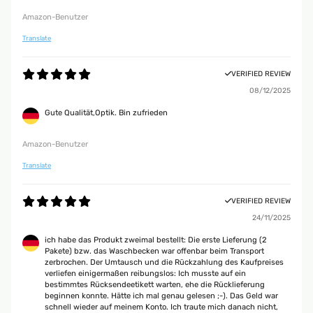
Amazon-Benutzer
Translate
VERIFIED REVIEW
08/12/2025
Gute Qualität,Optik. Bin zufrieden
Amazon-Benutzer
Translate
VERIFIED REVIEW
24/11/2025
ich habe das Produkt zweimal bestellt: Die erste Lieferung (2
Pakete) bzw. das Waschbecken war offenbar beim Transport
zerbrochen. Der Umtausch und die Rückzahlung des Kaufpreises
verliefen einigermaßen reibungslos: Ich musste auf ein
bestimmtes Rücksendeetikett warten, ehe die Rücklieferung
beginnen konnte. Hätte ich mal genau gelesen ;-). Das Geld war
schnell wieder auf meinem Konto. Ich traute mich danach nicht,