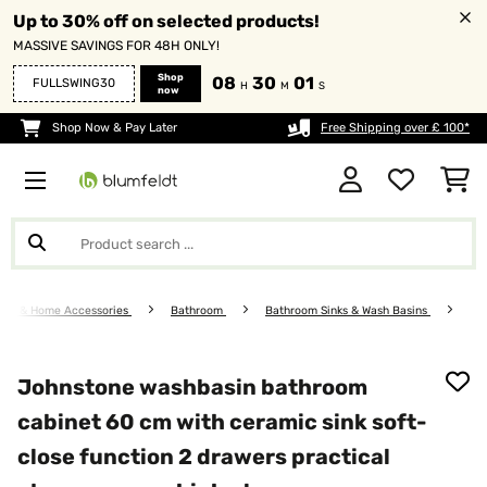
Up to 30% off on selected products!
MASSIVE SAVINGS FOR 48H ONLY!
Shop
08
30
00
FULLSWING30
H
M
S
now
Shop Now & Pay Later
Free Shipping over £ 100*
ture & Home Accessories
Bathroom
Bathroom Sinks & Wash Basins
Johnstone washbasin bathroom
cabinet 60 cm with ceramic sink soft-
close function 2 drawers practical