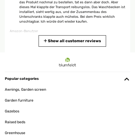
das Produkt nochmal zu bestellen, tat es dann aber doch. Aber
dieses Mal klappte der Transport reibungslos. Das Waschbecken ist
installiert, sieht wertig aus, und der Zusammenbau des
Unterschranks klappte auch mühelos. Bei dem Preis wirklich
unschlagbar. Ich würde dort wieder kaufen.
Amazon-Benutzer
Translate
Show all customer reviews
VERIFIED REVIEW
24/11/2025
Sehr schöner Waschbecken unterschrank.die Qualität ist sehr gut
und auch der Aufbau gut erklärt. Die Lieferung war auch sehr
Popular categories
schnell und unkompliziert. Alles in allem top zufrieden.
Awnings, Garden screen
Amazon-Benutzer
Garden furniture
Translate
Gazebos
VERIFIED REVIEW
Raised beds
07/11/2025
Greenhouse
Einfache. Montage. Super Preis/ Leistung