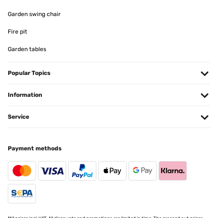
Garden swing chair
Amazon-Benutzer
Fire pit
Translate
Garden tables
VERIFIED REVIEW
27/08/2025
Popular Topics
Facile da montare ed è molto bello
Information
Utente Amazon
Service
Translate
VERIFIED REVIEW
Payment methods
15/07/2025
mooi, elegant
Amazon-gebruiker
Translate