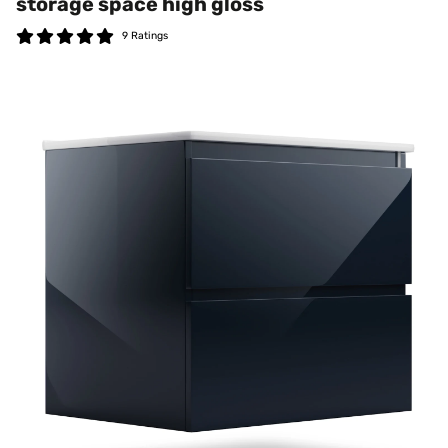
storage space high gloss
9 Ratings