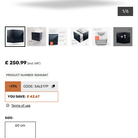
1/6
+1
£ 250.99
(incl. VAT)
PRODUCT NUMBER: 10045847
-17%
CODE:
SALE17P
YOU SAVE:
£ 42.67
Terms of use
SIZE:
60 cm