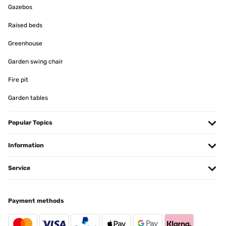
VERIFIED REVIEW
Gazebos
29/10/2024
Raised beds
Einfach nur ein toller Blickfang im Garten. Produkt ist genau wie
beschrieben. Lässt sich schnell aufladen, das ist etwas schade das
Greenhouse
es kein zusätzliches Solar gibt, aber da hätte ich auch drauf achten
können.Der Preis ist schon ordentlich, war mir das Geld aber wert.
Garden swing chair
Sollte er mal im Angebot sein, würde ich sofort noch 4 Stück
bestellen.Klare Kaufempfehlung für alle die mal was anderes
Fire pit
wollen.
Garden tables
Amazon-Benutzer
Translate
Popular Topics
VERIFIED REVIEW
Information
03/05/2024
Service
Passt Lieferung perfekt und das Teil sieht klasse aus...was es
wirklich wert ist wird sich im Laufe der Zeit zeigen
Amazon-Benutzer
Payment methods
Translate