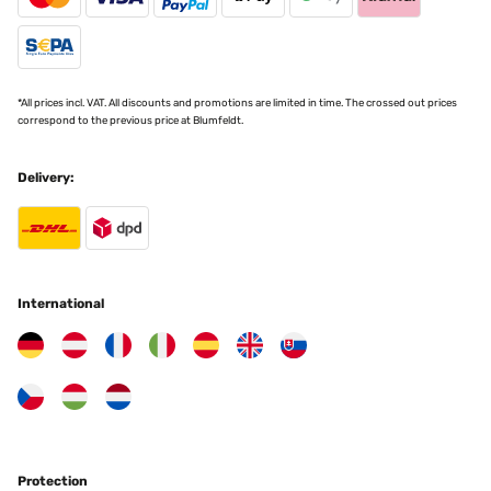
VERIFIED REVIEW
08/04/2024
Très bien ,reçu rapidement. beau cube lumineux.
*All prices incl. VAT. All discounts and promotions are limited in time. The crossed out prices
correspond to the previous price at Blumfeldt.
Jean Jacques
Translate
Delivery:
VERIFIED REVIEW
27/03/2024
Perfetto in giardino!
International
Utente Amazon
Translate
VERIFIED REVIEW
18/12/2023
É molto comodo per appoggiare, sedersi .. fa una bellissima scena
Protection