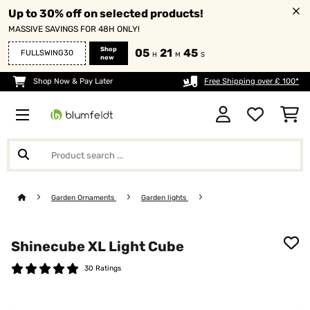
Up to 30% off on selected products!
MASSIVE SAVINGS FOR 48H ONLY!
Shop
05
21
45
FULLSWING30
H
M
S
now
Shop Now & Pay Later
Free Shipping over £ 100*
Garden Ornaments
Garden lights
Shinecube XL Light Cube
30 Ratings