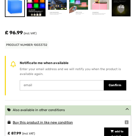
+4
£ 96.99
(incl. VAT)
PRODUCT NUMBER: 10033732
Notificate me when available
Enter your email address and we will notify you when the product is
available again.
Confirm
Also available in other conditions
Buy this product in like new condition
add to
£ 87.99
(incl. VAT)