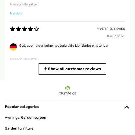
Amazon-Benutzer
Translate
VERIFIED REVIEW
03/03/2025
Gut, aber leider keine neutralweiße Lichtfarbe einstellbar
Amazon-Benutzer
Translate
Show all customer reviews
VERIFIED REVIEW
23/11/2024
Nice. The battery could last longer but for this price OK.
Popular categories
Amazon-Benutzer
Awnings, Garden screen
Translate
Garden furniture