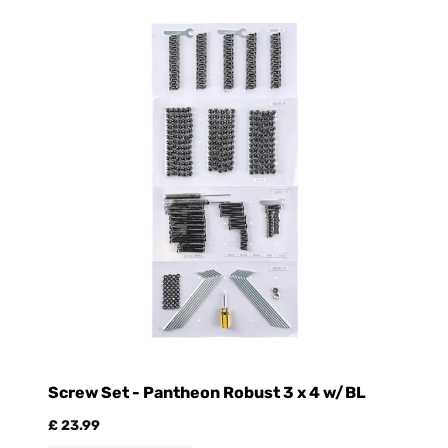
Screw Set - Pantheon Robust 3 x 4 w/BL
R
£ 23.99
£ 