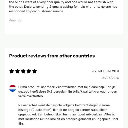
the blinds were of a very poor quality and one would not sit flush with
the other. Despite sending 2 emails asking for help with this, no one has
responded so poor customer service.
Amanda
Product reviews from other countries
VERIFIED REVIEW
21/06/2026
Prima product, aanrader! Zeer tevreden met mijn aankoop. Eerlijk
gezegd heeft deze 3x3 pergola mijn prijs/kwaliteit-verwachtingen
verre overtroffen.
Na aanschaf werd de pergola volgens belofte 2 dagen daarna
bezorgd (2 pakketten). Ik heb de pergola zonder hulp alleen
opgebouwd. Een behoorlijke klus, maar goed uitvoerbaar. Alles is
met Deutsche Grundlichkeit en precisie gemaakt en ingepakt. Heel
fijn.