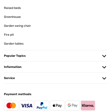
11/12/2024
Raised beds
Wie beschrieben
Greenhouse
Amazon-Benutzer
Garden swing chair
Translate
Fire pit
Garden tables
VERIFIED REVIEW
22/11/2024
Popular Topics
Finalmente me compensan el valor por las molestias y dan la
opcion de devolverlo. Por ello subo mi valoracion ya que el servicio
postventa ha sido satisfactorio.Opinion original:Me gusta mucho y
Information
estaba muy contento, pero dos meses despues de comprarlo
encontre rotas dos sujecciones, no se ni como se han roto y les dije
que suponia que habria sido el viento, a lo que me responden que
Service
si se rompe por viendo no hay garantia... no se rick o me envían las
piezas defectuosas o que me devuelvan el dinero, pero si compras
algo asi lo ultimo que esperas es que se rompa solo y se limpien las
manos.Todo es metalico salvo estas piezas que son de
Payment methods
plastico.Gracias
Usuario/a de amazon