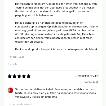
Het valt aan te raden om ruim de tijd te nemen voor het opbouwen.
Technisch gezien is het een zeer goed product met in de hoeken
flexibel instelbare metalen strips die het mogelijk maken de
pergola goed uit te balanceren.
Het is belangrijk de handleiding goed te bestuderen en
stapsgewijs op te volgen. Op zich staat het er allemaal wel, maar je
moet erg goed kijken voor je iets gaat doen. (IKEA had hier zeker
40-50 tekeningen aan besteed i.p.v. de geleverde 14.) Misschien
een idee om een online versie beschikbaar te stellen met meer
tekeningen en details?
Dank voor dit product en proficiat voor de ontwerpers en de fabriek.
Hendrik-Jaap
Translate
VERIFIED REVIEW
02/10/2025
Se monta con relativa facilidad. Parece un poco endeble pero es
fuerte. Queda muy bien y el toldo ha soportado este verano varios
vendavales y lluvias sin problema.
Usuario/a de amazon