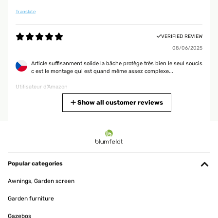
Translate
VERIFIED REVIEW
08/06/2025
Article suffisanment solide la bâche protège très bien le seul soucis
c est le montage qui est quand même assez complexe...
Utilisateur d'Amazon
Translate
Show all customer reviews
VERIFIED REVIEW
01/05/2025
Leicht aufzubauen, sehr stabil, wir sind super zufrieden.
Popular categories
Ina
Awnings, Garden screen
Translate
Garden furniture
VERIFIED REVIEW
Gazebos