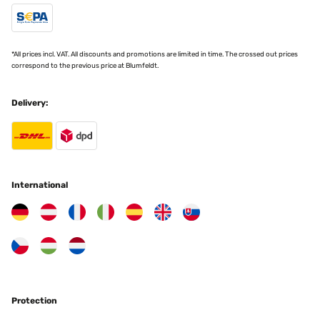
Translate
VERIFIED REVIEW
*All prices incl. VAT. All discounts and promotions are limited in time. The crossed out prices
16/08/2024
correspond to the previous price at Blumfeldt.
So im ganzen bin ich zufrieden, das Gestell hätte für das Geld
stabiler sein können. Erfüllt alles seinen Zweck.
Delivery:
Amazon-Benutzer
Translate
VERIFIED REVIEW
International
01/08/2024
Es war zwar eine Stange verbogen aber wir haben es dann etwas
bearbeitet und wieder hinbekommen.
Amazon-Benutzer
Translate
Protection
VERIFIED REVIEW