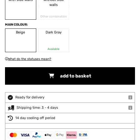
walls
Other combination
MAIN COLOUR:
Beige
Dark Gray
Available
What do the statuses mean?
add to basket
Ready for delivery
Shipping time: 3 - 4 days
14 day cooling off period