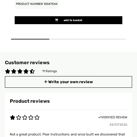
PRODUCT NUMBER: 10047544
PR
add to basket
Customer reviews
11 Ratings
Write your own review
Product reviews
VERIFIED REVIEW
24/07/2026
Not a great product. Poor instructions and once built we discovered that