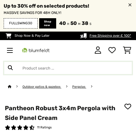
Up to 30% off on selected products!
MASSIVE SAVINGS FOR 48H ONLY!
Shop
40
50
38
FULLSWING30
H
M
S
now
Shop Now & Pay Later
Free Shipping over £ 100*
Outdoor patios & gazebos
Pergolas
Pantheon Robust 3x4m Pergola with
Side Panel Cream
11 Ratings