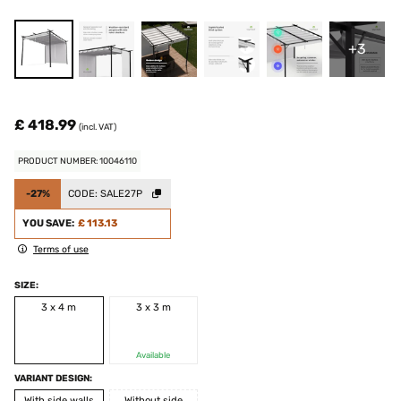
+3
£ 418.99
(incl. VAT)
PRODUCT NUMBER: 10046110
-27%
CODE:
SALE27P
YOU SAVE:
£ 113.13
Terms of use
SIZE:
3 x 4 m
3 x 3 m
Available
VARIANT DESIGN:
With side walls
Without side