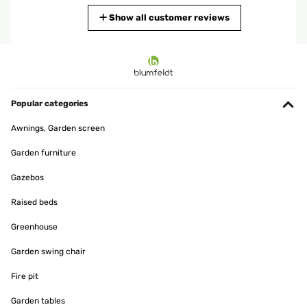
Translate
Show all customer reviews
VERIFIED REVIEW
15/07/2024
Für den Preis ist sie OK... Zu zweit sollte man sie aber Aufbau.
Habe auch die Folie gekauft zum Überwintern als Schutz.
Popular categories
Amazon-Benutzer
Awnings, Garden screen
Translate
Garden furniture
Gazebos
VERIFIED REVIEW
25/05/2024
Raised beds
Sehr bequem, einfach aufzubauen.Stabiles Gestell und gute
Greenhouse
Verarbeitung.Aufbauzeit ca. 35 Minuten. Beim Dach besser zu
zweit, da man beim Spannen sonst Schwierigkeiten bekommt. Wir
haben uns noch 4 wasserdichte Kissen gekauft, da das Kopfteil
Garden swing chair
halt nicht verstellbar ist, was aber der Statik zugutekommt.
Fire pit
Amazon-Benutzer
Garden tables
Translate