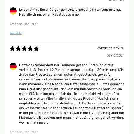
14/12/2024
Leider einige Beschädigungen trotz unbeschädigter Verpackung.
Hab allerdings einen Rabatt bekommen.
Amazon-Benutzer
Translate
VERIFIED REVIEW
03/10/2024
Hatte das Sonnenbett bei Freunden gesehn und mich direkt
verliebt , Aufbau mit 2 Personen schnell erledigt , 30 min. ungefähr
.Habe das Produkt zu einem guten Angebotspreis gekauft ,
schneller Versand wie immer mit prime. Beim auspacken hab ich
dann mehrere kleine Mängel am Metall festgestellt , Fotos gemacht
zum Hersteller geschickt , der kam mir kulanterweise preislich ein
gutes Stück entgegen , da ich das Teil auch nicht wieder zurück
schicken wollte . Alles in allem ein gutes Produkt. Was ich noch
empfehlen würde um die Matratze und die Nerven zu schonen ist
ein wasserdichtes Spannbetttuch ( für normale Matratzen, indoor )
in der passenden Größe, die sind zwar nicht UV beständig aber die
Matratze bleibt trocken und muss nicht ständig reingeholt werden,
wenns mal nieselt.
Amazon-Benutzer