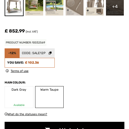
+4
£ 852.99
(incl. VAT)
PRODUCT NUMBER: 10032569
-12%
CODE:
SALE12P
YOU SAVE:
£ 102.36
Terms of use
MAIN COLOUR:
Dark Gray
Warm Taupe
Available
What do the statuses mean?