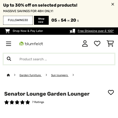
Up to 30% off on selected products!
MASSIVE SAVINGS FOR 48H ONLY!
Shop
05
54
20
FULLSWING30
H
M
S
now
Shop Now & Pay Later
Free Shipping over £ 100*
Garden furniture
Sun loungers
Senator Lounge Garden Lounger
7 Ratings