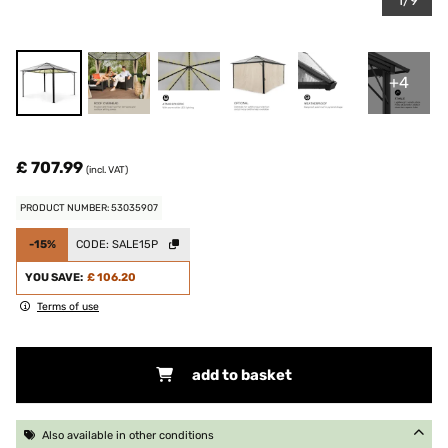
1/9
+4
£ 707.99
(incl. VAT)
PRODUCT NUMBER: 53035907
-15%
CODE:
SALE15P
YOU SAVE:
£ 106.20
Terms of use
add to basket
Also available in other conditions