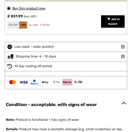
Buy this product new
£ 831.99
(incl. VAT)
add to
basket
SALE15P
-15%
You save:
£ 124.80
Low stock - order quickly!
Shipping time: 4 - 10 days
14 day cooling off period
Condition - acceptable, with signs of wear
Note:
Product is functional + has signs of wear
Details:
Product may have a cosmetic damage (e.g. small scratches) on top,