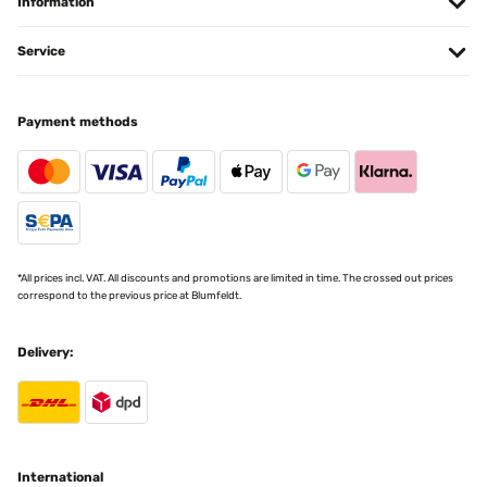
Information
DABEI FEHLEN.BITTE PRÜFEN UND NACHSCHICKENMit
freundlichen GrüßenLUDWIG MÜLLERKÖLN,DEN 20042024
Service
Amazon-Benutzer
Translate
Payment methods
VERIFIED REVIEW
07/01/2024
Der Aufbau ging zu viert super einfach und sehr schnell. Waren
nach 2 Stunden fertig, trotz dessen dass wir sehr wenig Platz
hatten, weil unser altes Pavillon noch stand. Mussten immer
wieder umlagern, was Zeit gekostet hat. Aber selber Schuld :DDie
*All prices incl. VAT. All discounts and promotions are limited in time. The crossed out prices
Beleuchtung ist nicht schön aber praktisch. (Sehr kaltes weiß) nice
correspond to the previous price at Blumfeldt.
to have. Das Dach ist leider nicht komplett dicht. Hier handelt es
sich aber um ein paar Tropfen die hier und da mal durchkommen.
Es hat aber auch wirklich extrem geregnet. Da unser altes
Delivery:
allerdings komplett dicht war, muss ich hier einen Stern abziehen.
Ansonsten sind wir sehr zufrieden dieses Pavillon gekauft zu
haben.
Amazon-Benutzer
Translate
International