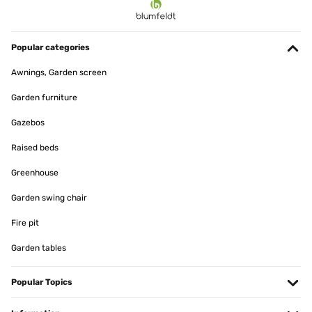
11/09/2024
Mit etwas Zeit kann man den Pavillon sogar allein aufbauen.
Popular categories
Amazon-Benutzer
Awnings, Garden screen
Translate
Garden furniture
VERIFIED REVIEW
Gazebos
02/06/2024
Raised beds
Mega Pavillon wir haben ihn zum Schnäppchen Preis gekauft
Greenhouse
Amazon-Benutzer
Garden swing chair
Translate
Fire pit
Garden tables
VERIFIED REVIEW
27/01/2024
Popular Topics
Alles bisher okGuten Tag habe im DEZEMBER 2023 EINEN
PAVILLON GEKAUFT.HABE DEN PAVILLON HEUTE 20424 ERST
AUFGEBAUT UND DABEI FESTGESTELLT DAS DIE SEITENSCHALS