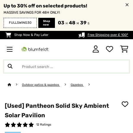
Up to 30% off on selected products!
MASSIVE SAVINGS FOR 48H ONLY!
Shop
03
48
38
FULLSWING30
H
M
S
now
Shop Now & Pay Later
Free Shipping over £ 100*
Outdoor patios & gazebos
Gazebos
[Used] Pantheon Solid Sky Ambient
Solar Pavilion
12 Ratings