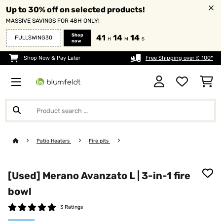
Up to 30% off on selected products!
MASSIVE SAVINGS FOR 48H ONLY!
Shop
41
14
14
FULLSWING30
H
M
S
now
Shop Now & Pay Later
Free Shipping over £ 100*
Patio Heaters
Fire pits
[Used] Merano Avanzato L | 3-in-1 fire
bowl
3 Ratings