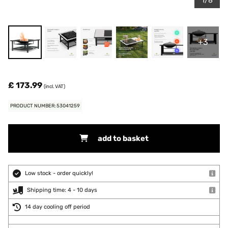
1/8
+3
£ 173.99
(incl. VAT)
PRODUCT NUMBER: 53041259
add to basket
Low stock - order quickly!
Shipping time: 4 - 10 days
14 day cooling off period