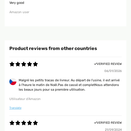
Very good
Amazon user
Product reviews from other countries
VERIFIED REVIEW
06/01/2026
Malgré les petits tracas de livreur. Au départ de l'usine, il est arrivé
à l'heure le matin de Noël.Pas de cassé et completNous attendons
les beaux jours pour sa première utilisation.
Utilisateur d'Amazon
Translate
VERIFIED REVIEW
21/09/2024