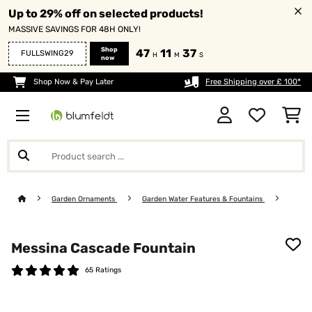
Up to 29% off on selected products!
MASSIVE SAVINGS FOR 48H ONLY!
Shop
47
11
37
FULLSWING29
H
M
S
now
Shop Now & Pay Later
Free Shipping over £ 100*
Garden Ornaments
Garden Water Features & Fountains
Messina Cascade Fountain
65 Ratings