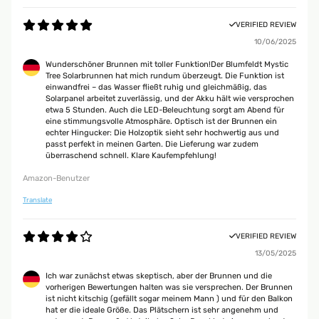
VERIFIED REVIEW
10/06/2025
Wunderschöner Brunnen mit toller Funktion!Der Blumfeldt Mystic
Tree Solarbrunnen hat mich rundum überzeugt. Die Funktion ist
einwandfrei – das Wasser fließt ruhig und gleichmäßig, das
Solarpanel arbeitet zuverlässig, und der Akku hält wie versprochen
etwa 5 Stunden. Auch die LED-Beleuchtung sorgt am Abend für
eine stimmungsvolle Atmosphäre. Optisch ist der Brunnen ein
echter Hingucker: Die Holzoptik sieht sehr hochwertig aus und
passt perfekt in meinen Garten. Die Lieferung war zudem
überraschend schnell. Klare Kaufempfehlung!
Amazon-Benutzer
Translate
VERIFIED REVIEW
13/05/2025
Ich war zunächst etwas skeptisch, aber der Brunnen und die
vorherigen Bewertungen halten was sie versprechen. Der Brunnen
ist nicht kitschig (gefällt sogar meinem Mann ) und für den Balkon
hat er die ideale Größe. Das Plätschern ist sehr angenehm und