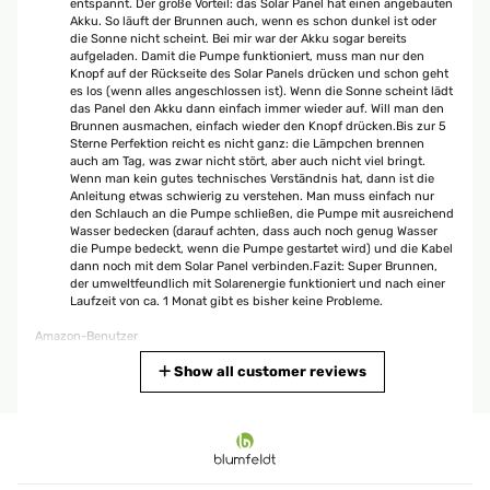
entspannt. Der große Vorteil: das Solar Panel hat einen angebauten
Akku. So läuft der Brunnen auch, wenn es schon dunkel ist oder
die Sonne nicht scheint. Bei mir war der Akku sogar bereits
aufgeladen. Damit die Pumpe funktioniert, muss man nur den
Knopf auf der Rückseite des Solar Panels drücken und schon geht
es los (wenn alles angeschlossen ist). Wenn die Sonne scheint lädt
das Panel den Akku dann einfach immer wieder auf. Will man den
Brunnen ausmachen, einfach wieder den Knopf drücken.Bis zur 5
Sterne Perfektion reicht es nicht ganz: die Lämpchen brennen
auch am Tag, was zwar nicht stört, aber auch nicht viel bringt.
Wenn man kein gutes technisches Verständnis hat, dann ist die
Anleitung etwas schwierig zu verstehen. Man muss einfach nur
den Schlauch an die Pumpe schließen, die Pumpe mit ausreichend
Wasser bedecken (darauf achten, dass auch noch genug Wasser
die Pumpe bedeckt, wenn die Pumpe gestartet wird) und die Kabel
dann noch mit dem Solar Panel verbinden.Fazit: Super Brunnen,
der umweltfeundlich mit Solarenergie funktioniert und nach einer
Laufzeit von ca. 1 Monat gibt es bisher keine Probleme.
Amazon-Benutzer
Translate
Show all customer reviews
VERIFIED REVIEW
02/06/2024
La fuente en sí está bien, cómo complemento en el jardín se queda