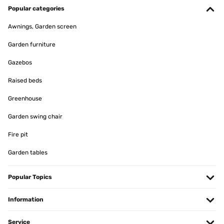
muy bonita. De momento sin problemas, contenta con la compra.
Popular categories
Usuario/a de amazon
Awnings, Garden screen
Translate
Garden furniture
Gazebos
VERIFIED REVIEW
26/05/2024
Raised beds
ok alles OK
Greenhouse
Amazon-Benutzer
Garden swing chair
Translate
Fire pit
Garden tables
VERIFIED REVIEW
23/05/2024
Popular Topics
les leds ne servent à rien (je les ai débranchées) vu que la fontaine
s'arrête des qu'il n'y a plus de soleil
Information
Utilisateur d'Amazon
Translate
Service