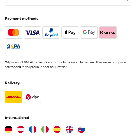
VERIFIED REVIEW
Payment methods
30/04/2024
Läuft sehr gut Schöne Beleuchtung
Amazon-Benutzer
Translate
*All prices incl. VAT. All discounts and promotions are limited in time. The crossed out prices
correspond to the previous price at Blumfeldt.
VERIFIED REVIEW
20/04/2024
Delivery:
Tolles Produkt für die Insekten in meinem Garten Die Medien
konnten nicht geladen werden. Macht was es soll
Amazon-Benutzer
Translate
International
VERIFIED REVIEW
12/04/2024