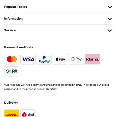
06/04/2026
Popular Topics
Die Beschreibung für den Aufbau war nicht übersichtlich.
Die Schaukel ist sehr schön. Die Lieferung war sehr schnell.
Information
Liane
Service
Translate
VERIFIED REVIEW
Payment methods
06/04/2026
Die Beschreibung für den Aufbau war nicht übersichtlich.
Die Schaukel ist sehr schön. Die Lieferung war sehr schnell.
Liane
Translate
*All prices incl. VAT. All discounts and promotions are limited in time. The crossed out prices
correspond to the previous price at Blumfeldt.
VERIFIED REVIEW
22/07/2025
Delivery:
Ho recentemente acquistato il dondolo a 3 posti e sono rimasta
estremamente soddisfatta! È eccezionale sotto ogni aspetto:
comodo, bello esteticamente e di ottima fattura. La consegna è