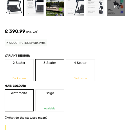
+2
£ 390.99
(incl. VAT)
PRODUCT NUMBER: 10045983
VARIANT DESIGN:
2 Seater
3 Seater
4 Seater
Back soon
Back soon
MAIN COLOUR:
Anthracite
Beige
Available
What do the statuses mean?