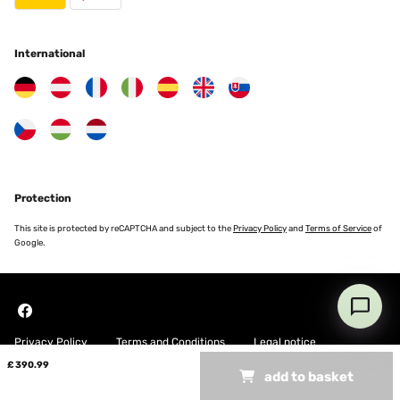
stata sorprendentemente rapida, con il prodotto arrivato ben 10
giorni prima del previsto. Per il montaggio ho eseguito le istruzioni
all'interno dell'imballaggio. Merita una menzione speciale anche il
venditore, che si è dimostrato attento e premuroso, inviando
International
messaggi di aggiornamento fin da subito dopo l'ordine.
Un'esperienza d'acquisto impeccabile che consiglio vivamente!
Grazie
Utente Amazon
Translate
VERIFIED REVIEW
Protection
22/06/2025
This site is protected by reCAPTCHA and subject to the
Privacy Policy
and
Terms of Service
of
Google.
Très confortable, paraît solide, a voir dans le temps, seul bémol
erreur de couleur gris clair au lieu de gris anthracite, j attends 1
geste du constructeur qui réponds après plus de 15 jours, donc je l
ai gardé
Utilisateur d'Amazon
Privacy Policy
Terms and Conditions
Legal notice
Translate
£ 390.99
add to basket
Copyright © 2026 Blumfeldt. All rights reserved
VERIFIED REVIEW