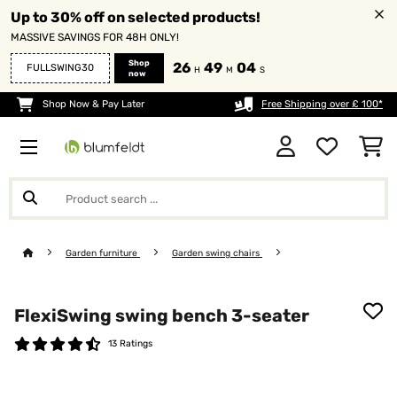
Up to 30% off on selected products!
MASSIVE SAVINGS FOR 48H ONLY!
Shop
26
49
04
FULLSWING30
H
M
S
now
Shop Now & Pay Later
Free Shipping over £ 100*
Garden furniture
Garden swing chairs
FlexiSwing swing bench 3-seater
13 Ratings