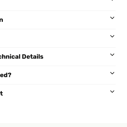
n
hnical Details
red?
t