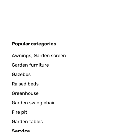
Amazon-Benutzer
VERIFIED REVIEW
24/04/2024
Popular categories
Quadratischer Bilderrahmen Nach einiger Zeit der
Awnings, Garden screen
Aufhängen. Schnelle Lieferung, gute Qualität (Holz,
Garden furniture
Amazon-Benutzer
Gazebos
Raised beds
Greenhouse
VERIFIED REVIEW
13/03/2024
Garden swing chair
Bildramen Das Produkt ist gut , und hat schon sei
Fire pit
Garden tables
Amazon-Benutzer
Service