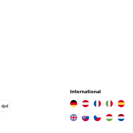
 leider nicht ob es mein Fehler war oder ob es vorher schon defekt 
ten da ich den Bilderrahmen gür ein Geschenk benötigte. Da das B
International
ra me lo esperaba de otra forma, pero la calidad es buena.