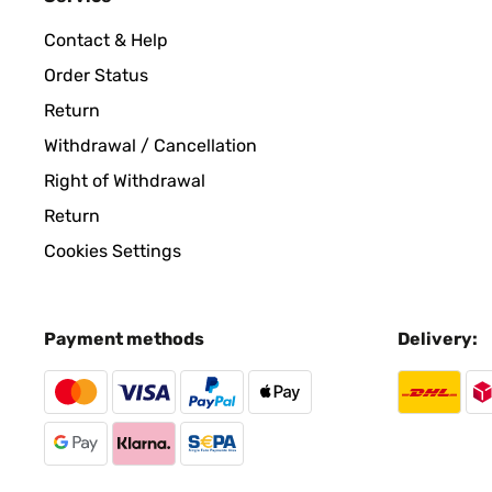
Contact & Help
VERIFIED REVIEW
22/02/2024
Order Status
Return
An sich sehr gut Es ist ein gutes Produkt. Ich weiß
Withdrawal / Cancellation
bild hinstellen kann. Ich habe ihn Trotzdem behal
trotzdem benutzen.
Right of Withdrawal
Return
Amazon-Benutzer
Cookies Settings
VERIFIED REVIEW
02/01/2024
Payment methods
Delivery:
El marco está muy bien, quizás el color de la made
Usuario/a de amazon