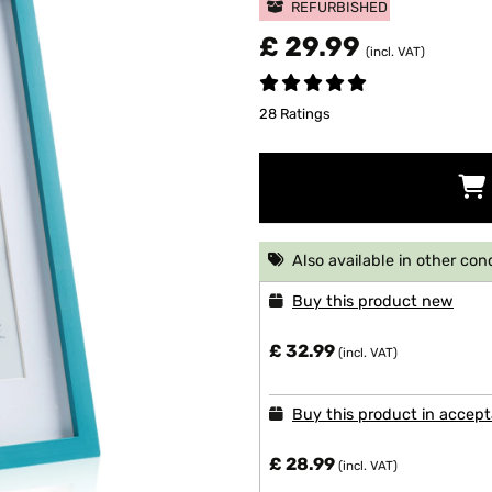
REFURBISHED
£ 29.99
(incl. VAT)
28 Ratings
Also available in other con
Buy this product new
£ 32.99
(incl. VAT)
Buy this product in accept
£ 28.99
(incl. VAT)