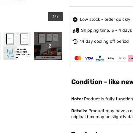
1/7
Low stock - order quickly!
Shipping time: 3 - 4 days
14 day cooling off period
+2
Condition - like ne
Note:
Product is fully function
Details:
Product may have a co
original box may be slightly 