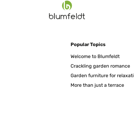
Popular Topics
 Suche nach einem Quadratischen Bilderahmen dieser Art bin ich 
Welcome to Blumfeldt
Glas), Preis-Leistung OK. Alles in allem: sehr zufrieden.
Crackling garden romance
Garden furniture for relaxat
More than just a terrace
n Verwendungszweck erfüllt. Alles in Ordnung.