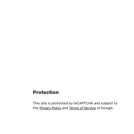
war: leider ist die Halterung abgebrochen mit der ich das
ild auch eine Aufhängung für die Wand hat konnte ich es
Translate
Protection
This site is protected by reCAPTCHA and subject to
the
Privacy Policy
and
Terms of Service
of Google.
Translate