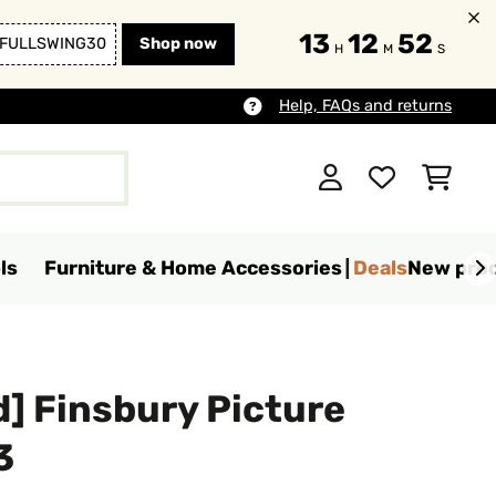
13
12
50
FULLSWING30
Shop now
H
M
S
Help, FAQs and returns
ls
Furniture & Home Accessories
Deals
New pro
] Finsbury Picture
3