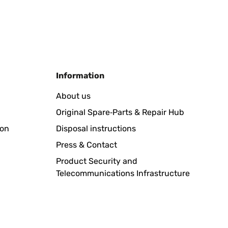
Translate
Information
dann doch fündig geworden. Zum Austellen, oder
About us
Original Spare‑Parts & Repair Hub
ion
Disposal instructions
Translate
Press & Contact
Product Security and
Telecommunications Infrastructure
Translate