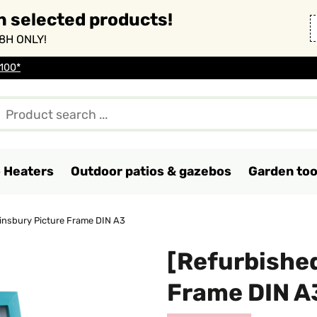
n selected products!
8H ONLY!
 100*
o Heaters
Outdoor patios & gazebos
Garden too
insbury Picture Frame DIN A3
[Refurbished
Frame DIN A