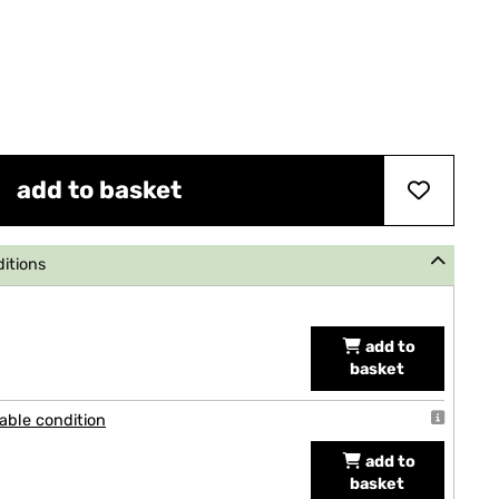
add to basket
ditions
add to
basket
able condition
add to
basket