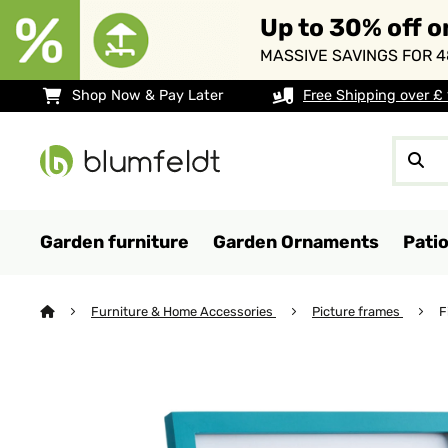
Up to 30% off o
MASSIVE SAVINGS FOR 4
Shop Now & Pay Later
Free Shipping over £
Garden furniture
Garden Ornaments
Pati
Furniture & Home Accessories
Picture frames
F