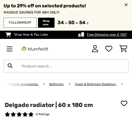
Up to 29% off on selected products!
MASSIVE SAVINGS FOR 48H ONLY!
Shop
34
50
53
FULLSWING29
H
M
S
now
Shop Now & Pay Later
Free Shipping over £ 100*
niture & Home Accessories
Bathroom
Towel & Bathroom Radiators
Delgado radiator | 60 x 180 cm
5 Ratings