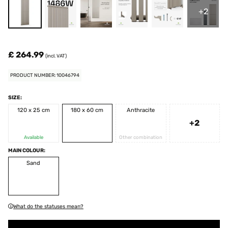
+2
£ 264.99
(incl. VAT)
PRODUCT NUMBER: 10046794
SIZE:
120 x 25 cm
180 x 60 cm
Anthracite
+2
Available
Other combination
MAIN COLOUR:
Sand
What do the statuses mean?