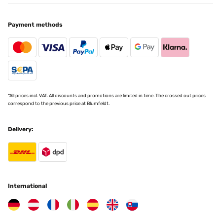
25/04/2023
Wir haben uns den Wandheizkörper für unser neues Bad gekauft,
Payment methods
das wir im modernen Industrial Style gestaltet haben. Der
Blumfeldt Heizkörper in anthrazit fügte sich dazu perfekt in das
Bad ein - das Design ist nicht nur modern sondern auch sehr edel
und zweckmäßig.Schon beim Auspacken konnten wir uns von der
guten Verarbeitung überzeugen.Die Lackierung ist glatt und
fehlerfrei und harmoniert super mit unserer Fensterfarbe im
RAL7022 Farbton.Die Montage konnte dank der mitgelieferten
Wandschrauben problemlos erfolgen. Die Wandschrauben sind
relativ lang, sodass der Heizkörper fest an der Wand hängt und
*All prices incl. VAT. All discounts and promotions are limited in time. The crossed out prices
nicht wackelt. Da sich unser Kleinkind gern überall hochzieht, war
correspond to the previous price at Blumfeldt.
uns dieser Punkt besonders wichtig.Die Reinigung ist leicht, da
alle Flächen eben sind. Im Vergleich zu herkömmlichen
Badheizkörpern ist das traumhaft und spart unheimlich viel Zeit
Delivery:
beim Putzen!Von der Heizleistung sind wir auch begeistert. Unser
relativ großes Bad mit 14m2 wird damit problemlos beheizt.Alles in
allem sind wir bisher rundum zufrieden mit dem Heizkörper und
würden ihn uns für unser anderes Bad auch wieder kaufen!
Amazon-Benutzer
International
Translate