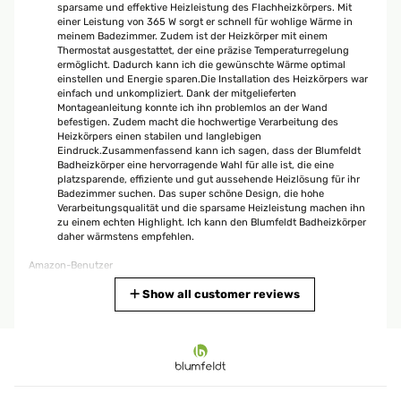
sparsame und effektive Heizleistung des Flachheizkörpers. Mit
einer Leistung von 365 W sorgt er schnell für wohlige Wärme in
meinem Badezimmer. Zudem ist der Heizkörper mit einem
Thermostat ausgestattet, der eine präzise Temperaturregelung
ermöglicht. Dadurch kann ich die gewünschte Wärme optimal
einstellen und Energie sparen.Die Installation des Heizkörpers war
einfach und unkompliziert. Dank der mitgelieferten
Montageanleitung konnte ich ihn problemlos an der Wand
befestigen. Zudem macht die hochwertige Verarbeitung des
Heizkörpers einen stabilen und langlebigen
Eindruck.Zusammenfassend kann ich sagen, dass der Blumfeldt
Badheizkörper eine hervorragende Wahl für alle ist, die eine
platzsparende, effiziente und gut aussehende Heizlösung für ihr
Badezimmer suchen. Das super schöne Design, die hohe
Verarbeitungsqualität und die sparsame Heizleistung machen ihn
zu einem echten Highlight. Ich kann den Blumfeldt Badheizkörper
daher wärmstens empfehlen.
Amazon-Benutzer
Translate
Show all customer reviews
VERIFIED REVIEW
25/04/2023
Dieses Produkt hat mich wirklich begeistert!Zunächst einmal