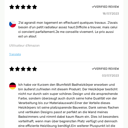
VERIFIED REVIEW
18/07/2023
J'ai agrandi mon logement en effectuant quelques travaux. J'avais
besoin d'un petit radiateur assez haut.Difficile a trouver, mais celui
ci convient parfaitement.Je me conseille vivement. Le prix aussi
est un atout
Utilisateur d'Amazon
Translate
VERIFIED REVIEW
03/07/2023
Ich habe vor Kurzem den Blumfeldt Badheizkörper erworben und
bin äußerst zufrieden mit diesem Produkt. Der Heizkörper besticht
nicht nur durch sein super schönes Design und die ansprechende
Farbe, sondern überzeugt auch durch seine hohe Qualität von der
Verarbeitung bis zur Materialauswahl.Einer der Vorteile dieses
Heizkörpers ist seine platzsparende Bauweise. Dank seines flachen
und vertikalen Designs passt er perfekt an die Wand meines
Badezimmers und nimmt dabei kaum Raum ein. Dies ist besonders
vorteilhaft, wenn man über begrenzten Platz verfügt und dennoch
eine effiziente Heizlösung benötigt.Ein weiterer Pluspunkt ist die