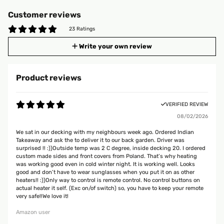
Customer reviews
23 Ratings
Write your own review
Product reviews
VERIFIED REVIEW
08/02/2026
We sat in our decking with my neighbours week ago. Ordered Indian
Takeaway and ask the to deliver it to our back garden. Driver was
surprised !! :))Outside temp was 2 C degree, inside decking 20. I ordered
custom made sides and front covers from Poland. That’s why heating
was working good even in cold winter night. It is working well. Looks
good and don’t have to wear sunglasses when you put it on as other
heaters!! :))Only way to control is remote control. No control buttons on
actual heater it self. (Exc on/of switch) so, you have to keep your remote
very safe!!We love it!
Amazon user