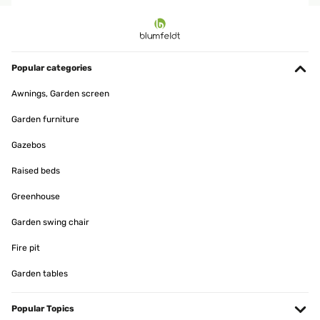
VERIFIED REVIEW
09/12/2025
Bin sehr begeistert von der Heizleistung. Wird schneller heiß als
erwartet. App funktioniert einwandfrei . Mit der elektronischen
Popular categories
Zeiteinstellung ist es im Büro schön warm wenn wir es morgens
betreten. Stromzähler rennt natürlich auch bei 3500 Watt Leistung.
Awnings, Garden screen
Wir heizen 10 Minute voll vor und dann halbe Leistung. Wir werden
für unseren geschützten Aussenbereich noch 4 weitere
Garden furniture
Dunkelstrahler als Ersatz für fie vorhandenen Infratotstrahler
anschaffen.
Gazebos
Amazon-Benutzer
Raised beds
Translate
Greenhouse
VERIFIED REVIEW
Garden swing chair
12/11/2025
Fire pit
Klasse Heizstrahler. Schnelle Lieferung und gut verpackt. Von der
Bedienung einfach einzustellen. Bei dem Anbau würde ich mit
Garden tables
noch jemanden dazu holen, da er doch ein bißchen was wiegt. Von
der Heizstrahlung her war ich auch angetan. 20qm Sommergarten
hat er gut in Griff, was Wärme angeht. Beim Kauf kann man nichts
Popular Topics
verkehrt machen. Hab ihn an der Wand verbaut.