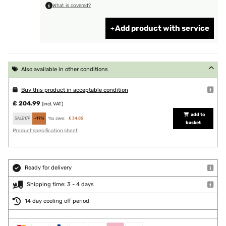
What is covered?
Add product with service
Also available in other conditions
Buy this product in acceptable condition
£ 204.99
(incl. VAT)
add to
SALE17P
-17%
You save:
£ 34.85
basket
Product specification sheet
Ready for delivery
Shipping time: 3 - 4 days
14 day cooling off period