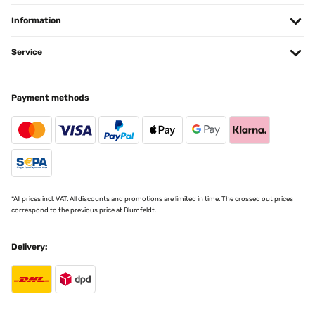
Amazon-Benutzer
Information
Translate
Service
VERIFIED REVIEW
29/09/2025
Payment methods
Super sicher verpackt und schnell geliefert.Tolle Optik und schönes
Design.Handling per Fernsteuerung einwandfrei; die optionale
App-Lösung ist nicht notwendig.Montage etwas fummelig, aber
machbar.Ich wünschte mir eine stärkere Rückwanddämmung,
damit nicht zu viel Wärme nach hinten abgestrahlt
wird.@blumfeldt Heizstrahler: oder habt ihr was zum nachrüsten,
um die hintere Abstrahlung zu verringern?
*All prices incl. VAT. All discounts and promotions are limited in time. The crossed out prices
Amazon-Benutzer
correspond to the previous price at Blumfeldt.
Translate
Delivery:
VERIFIED REVIEW
29/09/2025
Im Gegensatz zu den meisten anderen Heizstrahlern bei Amazon
hat er einen eingebauten Thermostat, mit dem die Raumtemperatur