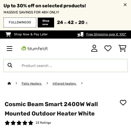
Up to 30% off on selected products!
MASSIVE SAVINGS FOR 48H ONLY!
Shop
24
42
19
FULLSWING30
H
M
S
now
Shop Now & Pay Later
Free Shipping over £ 100*
Patio Heaters
Infrared heaters
Cosmic Beam Smart 2400W Wall
Mounted Outdoor Heater White
23 Ratings