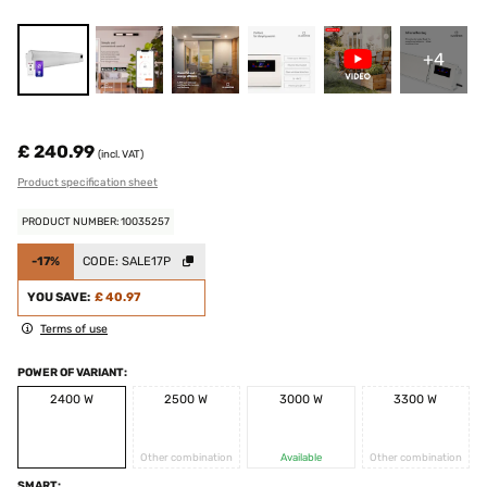
+4
£ 240.99
(incl. VAT)
Product specification sheet
PRODUCT NUMBER: 10035257
-17%
CODE:
SALE17P
YOU SAVE:
£ 40.97
Terms of use
POWER OF VARIANT:
2400 W
2500 W
3000 W
3300 W
Other combination
Available
Other combination
SMART: