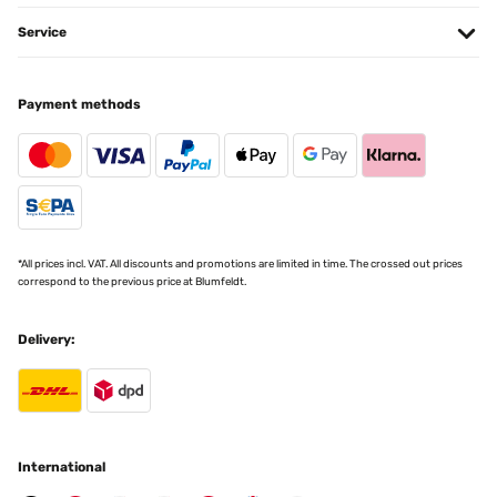
Service
Das Gartenbett war sehr leicht aufzubauen (zu zweit ist einfacher
aber geht auch alleine) und war innerhalb von 10 Minutes fertig.
Das Material ist optisch relativ einfach aber scheint sehr robust zu
sein, wasserdicht und sehr pflegeleicht, kann mit einem feuchten
Tuch gereinigt werden und musst nicht geölt werden. Mann muss
Payment methods
nur achten, dass das Gartenbett tatsächlich nur für den Garten
gedacht is, für die Terrasse passt es nicht, da es kein Boden hat
und soll direkt auf der Erde im Garten gestellt werden.
Amazon-Benutzer
Translate
*All prices incl. VAT. All discounts and promotions are limited in time. The crossed out prices
correspond to the previous price at Blumfeldt.
Delivery:
International