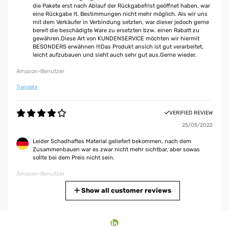
die Pakete erst nach Ablauf der Rückgabefrist geöffnet haben, war
eine Rückgabe lt. Bestimmungen nicht mehr möglich. Als wir uns
mit dem Verkäufer in Verbindung setzten, war dieser jedoch gerne
bereit die beschädigte Ware zu ersetzten bzw. einen Rabatt zu
gewähren.Diese Art von KUNDENSERVICE möchten wir hiermit
BESONDERS erwähnen !!!Das Produkt ansich ist gut verarbeitet,
leicht aufzubauen und sieht auch sehr gut aus.Gerne wieder.
Amazon-Benutzer
Translate
VERIFIED REVIEW
25/05/2022
Leider Schadhaftes Material geliefert bekommen, nach dem
Zusammenbauen war es zwar nicht mehr sichtbar, aber sowas
sollte bei dem Preis nicht sein.
Amazon-Benutzer
Translate
Show all customer reviews
VERIFIED REVIEW
20/02/2022