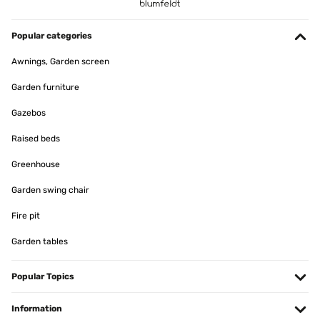
Der Karton wiegt knapp 30 kg und ist daher echt schwer. ich denke
allerdings, dass dies ein Zeichnen von guter Qualität ist-So ist es
Popular categories
wirklich sehr stabil.Es lässt sich relativ einfach zusammen bauen -
obwohl es doch etwas dauert.Die Anleitung dazu ist aber auch
Awnings, Garden screen
sehr verständlich.Das Design gefällt mir sehr gut und ich hoffe
auch mal, dass die Farbe auch so toll bleibt.So sind wir damit
Garden furniture
zufrieden und für den Preis ist es auch okay.
Gazebos
Amazon-Benutzer
Translate
Raised beds
Greenhouse
VERIFIED REVIEW
03/02/2021
Garden swing chair
Alles Bestens
Fire pit
Garden tables
Karl-Heinz
Translate
Popular Topics
VERIFIED REVIEW
Information
24/05/2020