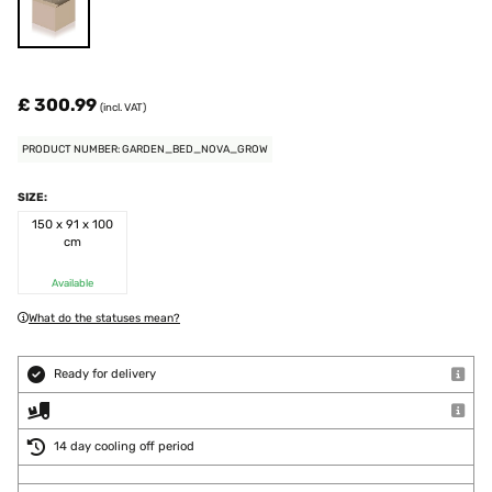
£ 300.99
(incl. VAT)
PRODUCT NUMBER: GARDEN_BED_NOVA_GROW
SIZE:
150 x 91 x 100
cm
Available
What do the statuses mean?
Ready for delivery
14 day cooling off period