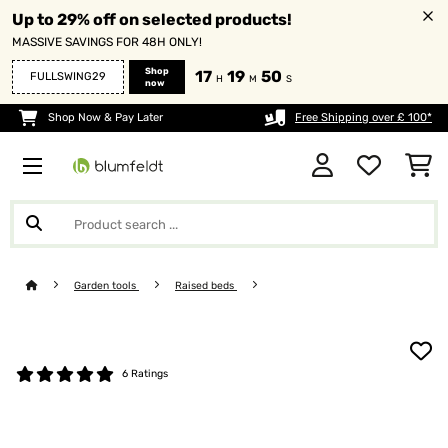
Up to 29% off on selected products!
MASSIVE SAVINGS FOR 48H ONLY!
Shop
17
19
50
FULLSWING29
H
M
S
now
Shop Now & Pay Later
Free Shipping over £ 100*
Garden tools
Raised beds
6 Ratings