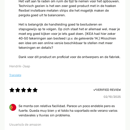
Het valt aan te raden om ruim de tijd te nemen voor het opbouwen.
Technisch gezien is het een zeer goed product met in de hoeken
flexibel instelbare metalen strips die het mogelijk maken de
pergola goed uit te balanceren.
Het is belangrijk de handleiding goed te bestuderen en
stapsgewijs op te volgen. Op zich staat het er allemaal wel, maar je
moet erg goed kijken voor je iets gaat doen. (IKEA had hier zeker
40-50 tekeningen aan besteed i.p.v. de geleverde 14.) Misschien
een idee om een online versie beschikbaar te stellen met meer
tekeningen en details?
Dank voor dit product en proficiat voor de ontwerpers en de fabriek.
Hendrik-Jaap
Translate
VERIFIED REVIEW
02/10/2025
Se monta con relativa facilidad. Parece un poco endeble pero es
fuerte. Queda muy bien y el toldo ha soportado este verano varios
vendavales y lluvias sin problema.
Usuario/a de amazon