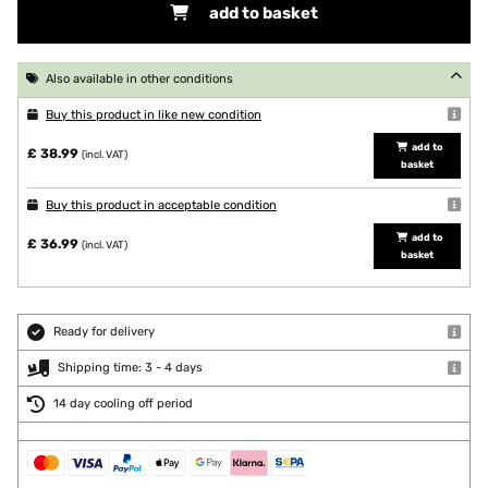
add to basket
Also available in other conditions
Buy this product in like new condition
add to
£ 38.99
(incl. VAT)
basket
Buy this product in acceptable condition
add to
£ 36.99
(incl. VAT)
basket
Ready for delivery
Shipping time: 3 - 4 days
14 day cooling off period