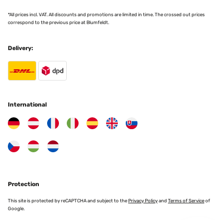
Der Blumenübertopf kam schnell und sehr gut verpackt an. Er
sieht sehr gut und wertig aus. Habe ihn in Verwendung für eine
*All prices incl. VAT. All discounts and promotions are limited in time. The crossed out prices
große Monstera-Pflanze im Einsatz. Würde ihn jeder Zeit wieder
correspond to the previous price at Blumfeldt.
kaufen.
Amazon-Benutzer
Delivery:
Translate
VERIFIED REVIEW
04/12/2023
International
Recenzja Doniczka jest prześliczna,szykowna.Bardzo dobrze
wygląda w nowoczesnym wnętrzu. Na żywo wygląda jeszcze
ładniej jak na zdjęciu. Przyciąga wzrok. Polecam!
Amazon-Benutzer
Translate
VERIFIED REVIEW
Protection
24/11/2023
This site is protected by reCAPTCHA and subject to the
Privacy Policy
and
Terms of Service
of
Hochwerrtig Der Blumentopf ist sehr hochwertig und wirkt robust.
Google.
Es sind leichte Unebenheiten vorhanden, welche wahrscheinlich