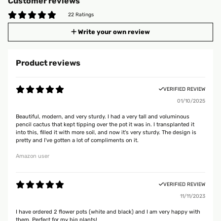
Customer reviews
22 Ratings
Write your own review
Product reviews
VERIFIED REVIEW
01/10/2025
Beautiful, modern, and very sturdy. I had a very tall and voluminous
pencil cactus that kept tipping over the pot it was in. I transplanted it
into this, filled it with more soil, and now it's very sturdy. The design is
pretty and I've gotten a lot of compliments on it.
Amazon user
VERIFIED REVIEW
11/11/2023
I have ordered 2 flower pots (white and black) and I am very happy with
them. Perfect for my big plants!