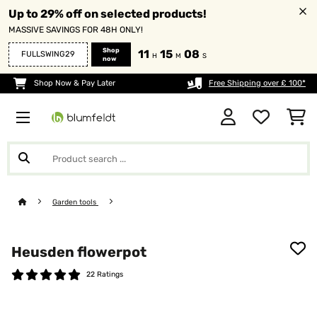
Up to 29% off on selected products!
MASSIVE SAVINGS FOR 48H ONLY!
Shop
11
15
06
FULLSWING29
H
M
S
now
Shop Now & Pay Later
Free Shipping over £ 100*
Garden tools
Heusden flowerpot
22 Ratings