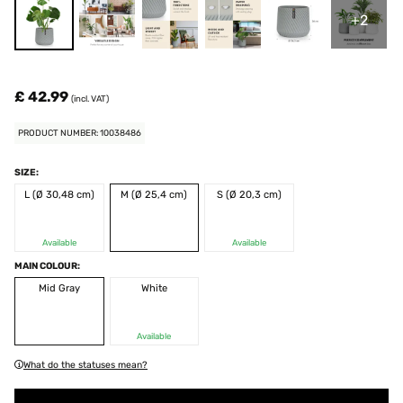
+2
£ 42.99
(incl. VAT)
PRODUCT NUMBER: 10038486
SIZE:
L (Ø 30,48 cm)
M (Ø 25,4 cm)
S (Ø 20,3 cm)
Available
Available
MAIN COLOUR:
Mid Gray
White
Available
What do the statuses mean?