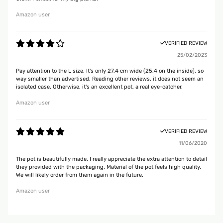
Amazon user
VERIFIED REVIEW
25/02/2023
Pay attention to the L size. It's only 27,4 cm wide (25,4 on the inside), so
way smaller than advertised. Reading other reviews, it does not seem an
isolated case. Otherwise, it's an excellent pot, a real eye-catcher.
Amazon user
VERIFIED REVIEW
11/06/2020
The pot is beautifully made. I really appreciate the extra attention to detail
they provided with the packaging. Material of the pot feels high quality.
We will likely order from them again in the future.
Amazon user