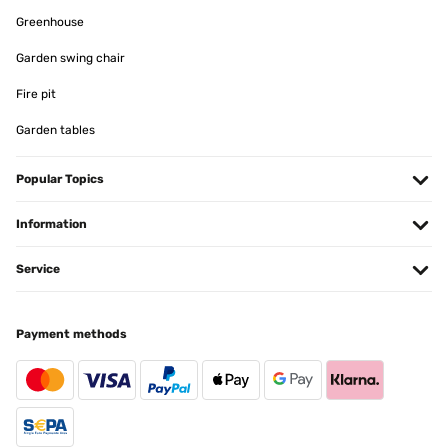
Ach, ich bin richtig verliebt in diese Übertöpfe. Ich hab direkt
nochmal bestellt. Sie sind sehr schwer, was gut ist, so bekommen
Greenhouse
die Katzen sie nicht runter geschubst. Die Pflanze kommt richtig
schön zur Geltung! Ganz wunderbar und auf jeden Fall ihr Geld
Garden swing chair
wert!
Fire pit
Amazon-Benutzer
Garden tables
Translate
Popular Topics
VERIFIED REVIEW
14/02/2024
Information
Wertiger Übertopf für große Pflanzen Der Blumenübertopf kam
schnell und sehr gut verpackt an. Er sieht sehr gut und wertig aus.
Service
Habe ihn in Verwendung für eine große Monstera-Pflanze im
Einsatz. Würde ihn jeder Zeit wieder kaufen.
Amazon-Benutzer
Payment methods
Translate
VERIFIED REVIEW
14/02/2024