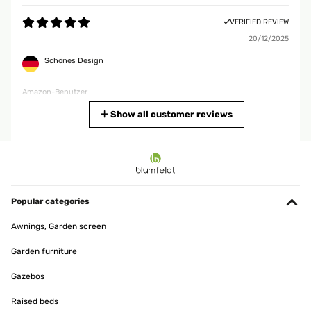
VERIFIED REVIEW
20/12/2025
Schönes Design
Amazon-Benutzer
Translate
Show all customer reviews
VERIFIED REVIEW
29/11/2025
Ben fatti, molto resistenti, ottimo rapporto qualità prezzo
Popular categories
Utente Amazon
Awnings, Garden screen
Translate
Garden furniture
VERIFIED REVIEW
Gazebos
10/03/2024
Raised beds