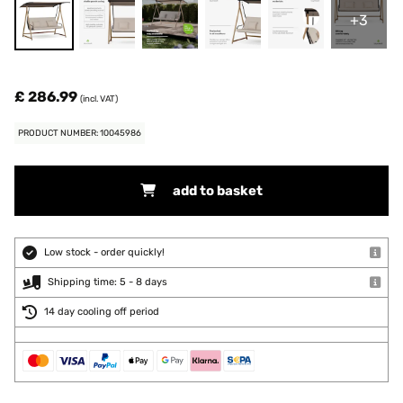
+3
£ 286.99
(incl. VAT)
PRODUCT NUMBER: 10045986
add to basket
Low stock - order quickly!
Shipping time: 5 - 8 days
14 day cooling off period