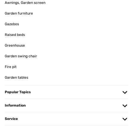
Awnings, Garden screen
Amazon-Benutzer
Garden furniture
Translate
Gazebos
VERIFIED REVIEW
Raised beds
29/07/2024
Greenhouse
Dondolo elegante, semplice, per esterni non grandi. Bello l'effetto
legno della struttura.
Garden swing chair
Ezio
Fire pit
Translate
Garden tables
VERIFIED REVIEW
30/06/2024
Popular Topics
Super contente, j’adore.Facile à monter.Très agréable à utiliser.Je
Information
profite bien de mon jardin.
Utilisateur d'Amazon
Service
Translate