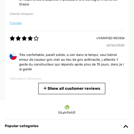
Grazie
Utente Amazon
Translate
VERIFIED REVIEW
22/06/2025
Très confortable, paraît solide, a voir dans le temps, seul bémol
erreur de couleur gris clair au lieu de gris anthracite, j attends 1
geste du constructeur qui réponds après plus de 15 jours, donc je l
ai gardé
Utilisateur d'Amazon
Translate
Show all customer reviews
VERIFIED REVIEW
05/08/2024
Aufbau war ok. Schaukel ist stabil und sieht schön aus.Gibt
bestimmt noch stabilere aber für den Preis ist diese super.Nur
Popular categories
unser Dach ist etwas schief geworden durch den Sturm