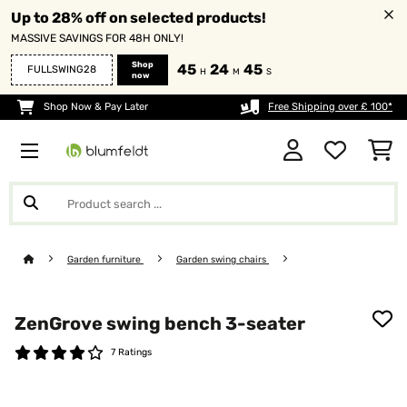
Up to 28% off on selected products!
MASSIVE SAVINGS FOR 48H ONLY!
Shop
45
24
44
FULLSWING28
H
M
S
now
Shop Now & Pay Later
Free Shipping over £ 100*
Garden furniture
Garden swing chairs
ZenGrove swing bench 3-seater
7 Ratings