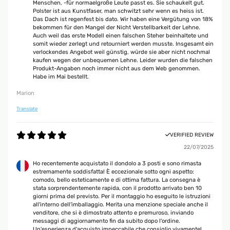
Menschen, -für normaelgroße Leute passt es. Sie schaukelt gut.
Polster ist aus Kunstfaser, man schwitzt sehr wenn es heiss ist.
Das Dach ist regenfest bis dato. Wir haben eine Vergütung von 18%
bekommen für den Mangel der Nicht Verstellbarkeit der Lehne.
Auch weil das erste Modell einen falschen Steher beinhaltete und
somit wieder zerlegt und retourniert werden musste. Insgesamt ein
verlockendes Angebot weil günstig, würde sie aber nicht nochmal
kaufen wegen der unbequemen Lehne. Leider wurden die falschen
Produkt-Angaben noch immer nicht aus dem Web genommen.
Habe im Mai bestellt.
Marion
Translate
VERIFIED REVIEW
22/07/2025
Ho recentemente acquistato il dondolo a 3 posti e sono rimasta
estremamente soddisfatta! È eccezionale sotto ogni aspetto:
comodo, bello esteticamente e di ottima fattura. La consegna è
stata sorprendentemente rapida, con il prodotto arrivato ben 10
giorni prima del previsto. Per il montaggio ho eseguito le istruzioni
all'interno dell'imballaggio. Merita una menzione speciale anche il
venditore, che si è dimostrato attento e premuroso, inviando
messaggi di aggiornamento fin da subito dopo l'ordine.
Un'esperienza d'acquisto impeccabile che consiglio vivamente!