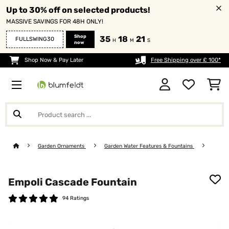
Up to 30% off on selected products!
MASSIVE SAVINGS FOR 48H ONLY!
Shop
35
18
20
FULLSWING30
H
M
S
now
Shop Now & Pay Later
Free Shipping over £ 100*
Garden Ornaments
Garden Water Features & Fountains
Empoli Cascade Fountain
94 Ratings