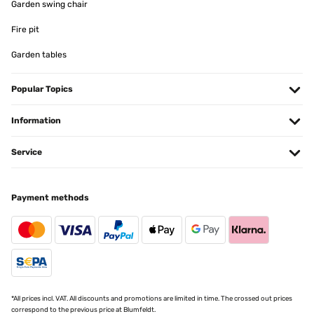
Garden swing chair
Fire pit
VERIFIED REVIEW
24/05/2024
Garden tables
Sehr schöner Brunnen Sehr gut Verpackt, sehr schön alles bestens
Popular Topics
Amazon-Benutzer
Information
Translate
Service
VERIFIED REVIEW
05/05/2024
TOP QUALITÄT Top Qualität
Payment methods
Amazon-Benutzer
Translate
VERIFIED REVIEW
*All prices incl. VAT. All discounts and promotions are limited in time. The crossed out prices
29/04/2024
correspond to the previous price at Blumfeldt.