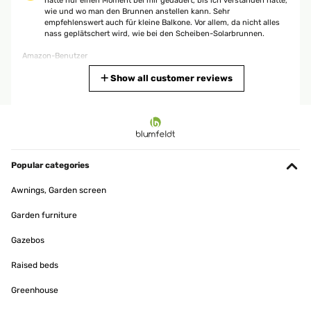
hatte nur einen Moment bei mir gedauert, bis ich verstanden hatte,
wie und wo man den Brunnen anstellen kann. Sehr
empfehlenswert auch für kleine Balkone. Vor allem, da nicht alles
nass geplätschert wird, wie bei den Scheiben-Solarbrunnen.
Amazon-Benutzer
Translate
Show all customer reviews
VERIFIED REVIEW
26/05/2024
Toller Solarbrunnen Die Medien konnten nicht geladen werden.
Grundsätzlich ein toller Solarbrunnen. Da mir das Gestell nicht
Popular categories
gefallen hat und das Plätschern mir persönlich zu laut war, habe
ich ihn etwas umgebaut und mit Wasserminze und Teichlinsen
Awnings, Garden screen
ausgestattet, nun gefällt er mir richtig gut. Mittlerweile blüht die
Wasserminze sogar. Einziger Negativpunkt: Der Akku funktioniert
Garden furniture
zwar insofern gut, dass der Brunnen auch noch eine ganze
zeitlang weiter läuft, wenn kein Sonnenlicht vorhanden ist, jedoch
Gazebos
frisst das Licht viel Akkuspeicher. Daher: wenn der Brunnen noch
mehrere Stunden nach Sonnenuntergang laufen soll, sollte man
das Licht ausschalten.
Raised beds
Amazon-Benutzer
Greenhouse
Translate