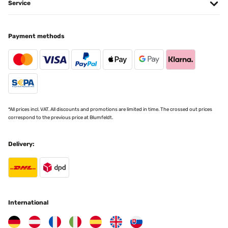
Service
Amazon-Benutzer
Translate
Payment methods
VERIFIED REVIEW
27/02/2024
Sehr schönes Bücherregal fürs Kinderzimmer! Muss an der Wand
befestigt werden.Hat die perfekte Größe für uns, sieht toll aus und
ist ordentlich verarbeitet!
*All prices incl. VAT. All discounts and promotions are limited in time. The crossed out prices
Amazon-Benutzer
correspond to the previous price at Blumfeldt.
Translate
Delivery:
VERIFIED REVIEW
27/02/2024
Toll verarbeitet Sehr schönes Bücherregal fürs Kinderzimmer! Muss
an der Wand befestigt werden. Hat die perfekte Größe für uns,
sieht toll aus und ist ordentlich verarbeitet!
International
Amazon-Benutzer