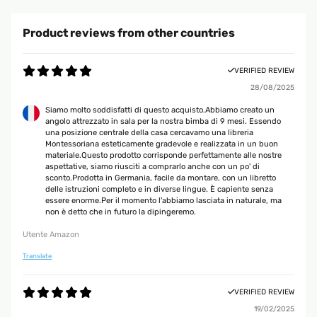
Product reviews from other countries
VERIFIED REVIEW
28/08/2025
Siamo molto soddisfatti di questo acquisto.Abbiamo creato un
angolo attrezzato in sala per la nostra bimba di 9 mesi. Essendo
una posizione centrale della casa cercavamo una libreria
Montessoriana esteticamente gradevole e realizzata in un buon
materiale.Questo prodotto corrisponde perfettamente alle nostre
aspettative, siamo riusciti a comprarlo anche con un po' di
sconto.Prodotta in Germania, facile da montare, con un libretto
delle istruzioni completo e in diverse lingue. È capiente senza
essere enorme.Per il momento l'abbiamo lasciata in naturale, ma
non è detto che in futuro la dipingeremo.
Utente Amazon
Translate
VERIFIED REVIEW
19/02/2025