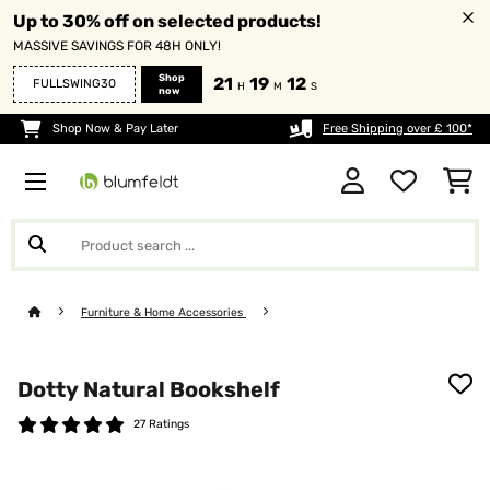
Up to 30% off on selected products!
MASSIVE SAVINGS FOR 48H ONLY!
Shop
21
19
10
FULLSWING30
H
M
S
now
Shop Now & Pay Later
Free Shipping over £ 100*
Furniture & Home Accessories
Dotty Natural Bookshelf
27 Ratings