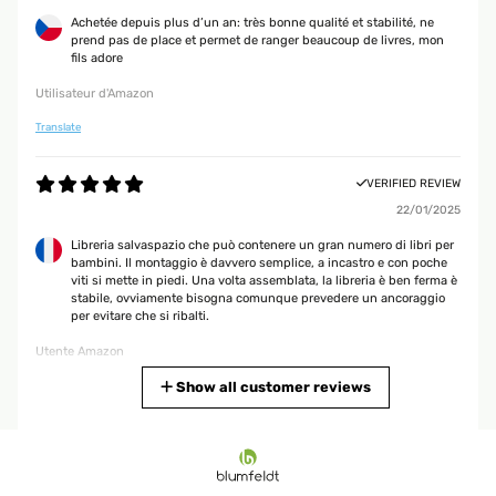
Achetée depuis plus d’un an: très bonne qualité et stabilité, ne
prend pas de place et permet de ranger beaucoup de livres, mon
fils adore
Utilisateur d'Amazon
Translate
VERIFIED REVIEW
22/01/2025
Libreria salvaspazio che può contenere un gran numero di libri per
bambini. Il montaggio è davvero semplice, a incastro e con poche
viti si mette in piedi. Una volta assemblata, la libreria è ben ferma è
stabile, ovviamente bisogna comunque prevedere un ancoraggio
per evitare che si ribalti.
Utente Amazon
Translate
Show all customer reviews
VERIFIED REVIEW
11/12/2024