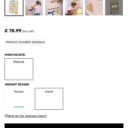
+1
£ 78.99
(incl. VAT)
PRODUCT NUMBER: 10038664
MAIN COLOUR:
Natural
VARIANT DESIGN:
House
cloud
Available
What do the statuses mean?